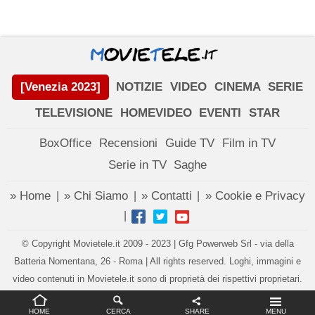
[Venezia 2023]
NOTIZIE
VIDEO
CINEMA
SERIE
TELEVISIONE
HOMEVIDEO
EVENTI
STAR
BoxOffice
Recensioni
Guide TV
Film in TV
Serie in TV
Saghe
» Home
» Chi Siamo
» Contatti
» Cookie e Privacy
|
|
|
|
© Copyright Movietele.it 2009 - 2023 | Gfg Powerweb Srl - via della
Batteria Nomentana, 26 - Roma | All rights reserved. Loghi, immagini e
video contenuti in Movietele.it sono di proprietà dei rispettivi proprietari.
Impostazioni privacy
HOME
CERCA
SHARE
MENU