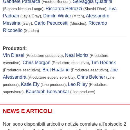
Gabriele Patriarca
,
Selvaggia Quattrini
(Frostee Benson)
,
Riccardo Petrozzi
,
Eva
(Signora Nessun Luogo)
(Shashi Dhar)
Padoan
,
Dimitri Winter
,
Alessandro
(Layla Gray)
(Mitch)
Messina
,
Carlo Petruccetti
,
Riccardo
(Gary)
(Muscles)
Ricobello
(Scadan)
Produttori:
Vin Diesel
,
Neal Moritz
(Produttore esecutivo)
(Produttore
,
Chris Morgan
,
Tim Hedrick
esecutivo)
(Produttore esecutivo)
,
Bret Haaland
,
Joe
(Produttore esecutivo)
(Produttore esecutivo)
Alessandra
,
Chris Belcher
(Produttore supervisore CG)
(Line
,
Katie Ely
,
Leo Riley
producer)
(Line producer)
(Produttore
,
Kaustubh Borwankar
supervisore)
(Line producer)
NEWS E ARTICOLI
Non sono disponibili articoli o notizie correlate all'episodio 2