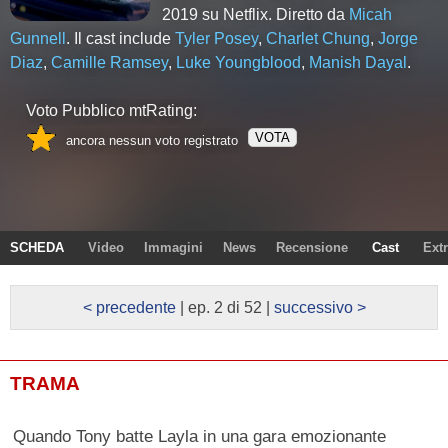
2019 su Netflix. Diretto da
Micah
Gunnell
. Il cast include
Tyler Posey
,
Charlet Chung
,
Jorge
Diaz
,
Camille Ramsey
,
Luke Youngblood
,
Manish Dayal
.
Voto Pubblico mtRating:
VOTA
ancora nessun voto registrato
SCHEDA
Video
Immagini
News
Recensione
Cast
Ext
< precedente
| ep. 2 di 52 |
successivo >
TRAMA
Quando Tony batte Layla in una gara emozionante