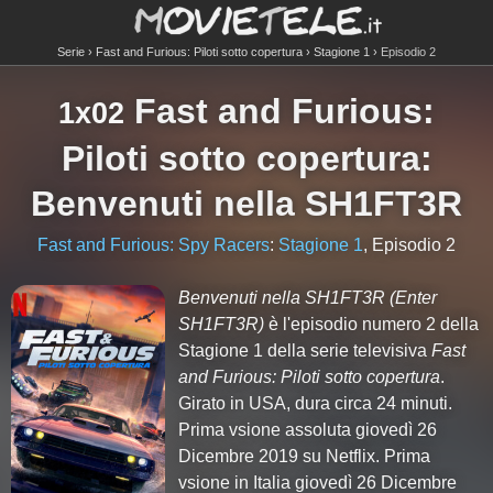
Serie
Fast and Furious: Piloti sotto copertura
Stagione 1
Episodio 2
Fast and Furious:
1x02
Piloti sotto copertura
:
Benvenuti nella SH1FT3R
Fast and Furious: Spy Racers
:
Stagione 1
, Episodio 2
Benvenuti nella SH1FT3R
(Enter
SH1FT3R)
è l'episodio numero
2
della
Stagione
1
della serie televisiva
Fast
and Furious: Piloti sotto copertura
.
Girato in USA, dura circa 24 minuti.
Prima vsione assoluta giovedì 26
Dicembre 2019 su Netflix. Prima
vsione in Italia giovedì 26 Dicembre