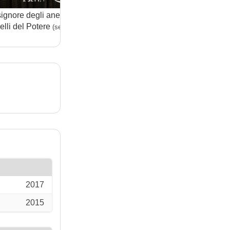
 signore degli anelli: Gli
La casa di carta
Pirati
(serie)
elli del Potere
Vende
(serie)
2017
2015