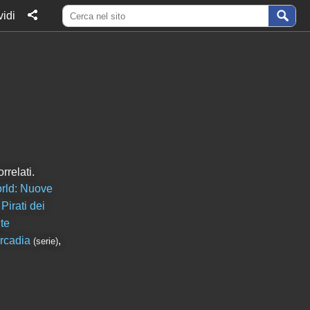
idi
rrelati.
rld: Nuove
,
Pirati dei
te
Arcadia
,
(serie)