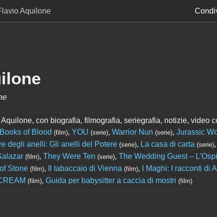
Flavio Aquilone
Condiv
ilone
ne
quilone, con biografia, filmografia, seriegrafia, notizie, video co
Books of Blood
,
YOU
,
Warrior Nun
,
Jurassic Wo
(film)
(serie)
(serie)
re degli anelli: Gli anelli del Potere
,
La casa di carta
(serie)
(serie)
Salazar
,
They Were Ten
,
The Wedding Guest – L’Ospi
(film)
(serie)
of Stone
,
Il tabaccaio di Vienna
,
I Maghi: I racconti di 
(film)
(film)
CREAM
,
Guida per babysitter a caccia di mostri
(film)
(film)