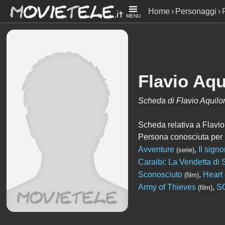
Home
Personaggi
MENU
Flavio Aqu
Scheda di Flavio Aquilo
Scheda relativa a Flavio A
Persona conosciuta per
Avventure
,
Il signo
(serie)
Caraibi: La Vendetta di 
Sconosciuto
,
Heart 
(film)
Army of Thieves
,
S
(film)