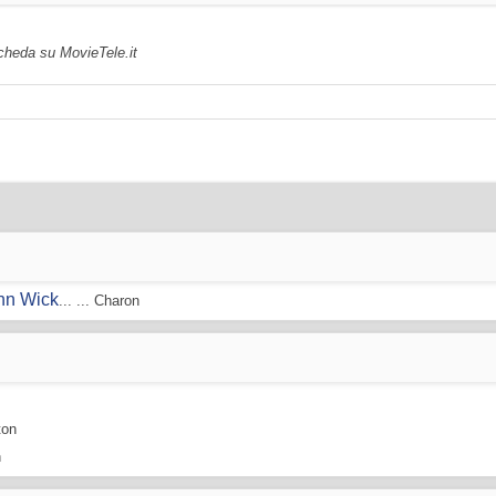
scheda su MovieTele.it
ohn Wick
... ... Charon
ton
n