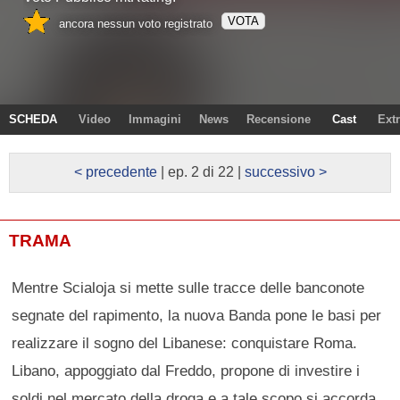
VOTA
ancora nessun voto registrato
SCHEDA
Video
Immagini
News
Recensione
Cast
Ext
< precedente
| ep. 2 di 22 |
successivo >
TRAMA
Mentre Scialoja si mette sulle tracce delle banconote
segnate del rapimento, la nuova Banda pone le basi per
realizzare il sogno del Libanese: conquistare Roma.
Libano, appoggiato dal Freddo, propone di investire i
soldi nel mercato della droga e a tale scopo si accorda