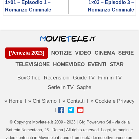
1×01 – Episodio 1 –
1×03 – Episodio 3 –
Romanzo Criminale
Romanzo Criminale
[Venezia 2023]
NOTIZIE
VIDEO
CINEMA
SERIE
TELEVISIONE
HOMEVIDEO
EVENTI
STAR
BoxOffice
Recensioni
Guide TV
Film in TV
Serie in TV
Saghe
» Home
» Chi Siamo
» Contatti
» Cookie e Privacy
|
|
|
|
© Copyright Movietele.it 2009 - 2023 | Gfg Powerweb Srl - via della
Batteria Nomentana, 26 - Roma | All rights reserved. Loghi, immagini e
video contenuti in Movietele.it sono di proprietà dei rispettivi proprietari.