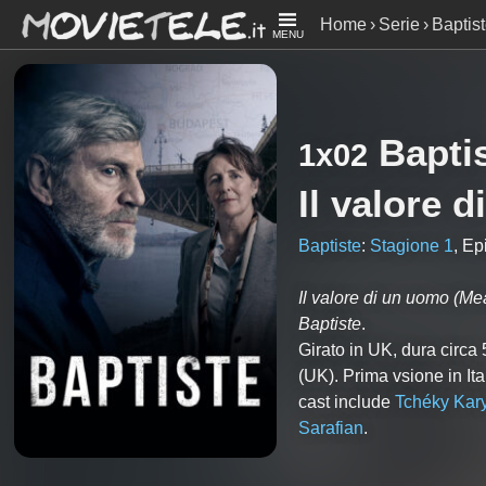
Home
Serie
Baptis
MENU
Bapti
1x02
Il valore 
Baptiste
:
Stagione 1
, Ep
Il valore di un uomo
(Mea
Baptiste
.
Girato in UK, dura circ
(UK). Prima vsione in I
cast include
Tchéky Kar
Sarafian
.