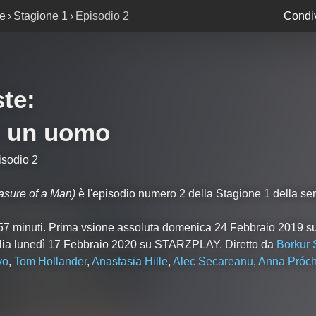
te
Stagione 1
Episodio 2
Condiv
ste
:
di un uomo
isodio 2
sure of a Man)
è l'episodio numero
2
della Stagione
1
della ser
a 57 minuti. Prima vsione assoluta domenica 24 Febbraio 2019
talia lunedì 17 Febbraio 2020 su STARZPLAY. Diretto da
Borkur 
yo
,
Tom Hollander
,
Anastasia Hille
,
Alec Secareanu
,
Anna Próch