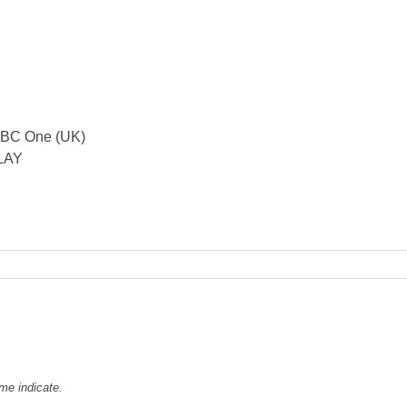
BBC One (UK)
PLAY
rme indicate.