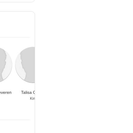
everen
Talisa Garcia
Trystan Gravelle
Clare Calbraith
Kim
Greg
Clare