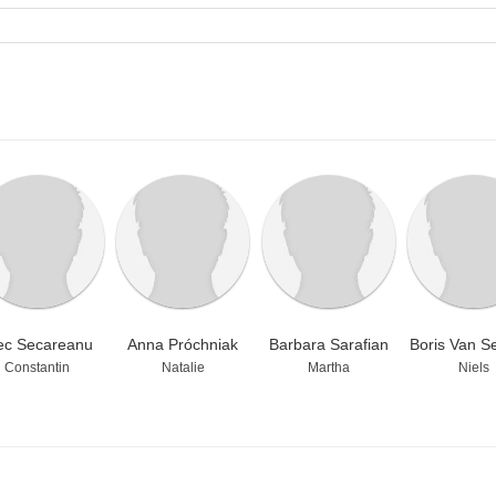
ec Secareanu
Anna Próchniak
Barbara Sarafian
Boris Van S
Constantin
Natalie
Martha
Niels