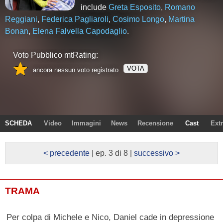
include
Greta Esposito
,
Romano
Reggiani
,
Federica Pagliaroli
,
Cosimo Longo
,
Martina
Bonan
,
Elena Falvella Capodaglio
.
Voto Pubblico mtRating:
VOTA
ancora nessun voto registrato
SCHEDA
Video
Immagini
News
Recensione
Cast
Ext
< precedente
| ep. 3 di 8 |
successivo >
TRAMA
Per colpa di Michele e Nico, Daniel cade in depressione