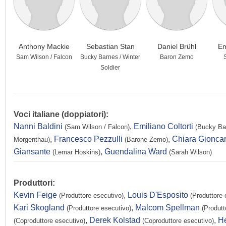
Anthony Mackie
Sebastian Stan
Daniel Brühl
Em
Sam Wilson / Falcon
Bucky Barnes / Winter
Baron Zemo
Soldier
Voci italiane (doppiatori):
Nanni Baldini
,
Emiliano Coltorti
(Sam Wilson / Falcon)
(Bucky Bar
,
Francesco Pezzulli
,
Chiara Gioncar
Morgenthau)
(Barone Zemo)
Giansante
,
Guendalina Ward
(Lemar Hoskins)
(Sarah Wilson)
Produttori:
Kevin Feige
,
Louis D'Esposito
(Produttore esecutivo)
(Produttore 
Kari Skogland
,
Malcom Spellman
(Produttore esecutivo)
(Produtt
,
Derek Kolstad
,
He
(Coproduttore esecutivo)
(Coproduttore esecutivo)