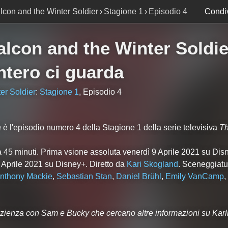
lcon and the Winter Soldier
Stagione 1
Episodio 4
Condiv
alcon and the Winter Soldie
ntero ci guarda
er Soldier
:
Stagione 1
, Episodio 4
a
è l'episodio numero
4
della Stagione
1
della serie televisiva
Th
a 45 minuti. Prima vsione assoluta venerdì 9 Aprile 2021 su Dis
9 Aprile 2021 su Disney+. Diretto da
Kari Skogland
. Sceneggiatu
nthony Mackie
,
Sebastian Stan
,
Daniel Brühl
,
Emily VanCamp
,
zienza con Sam e Bucky che cercano altre informazioni su Karl