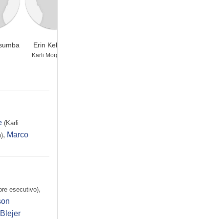
asumba
Erin Kellyman
Desmond Chiam
Dani Deette
Karli Morgenthau
Dovich
Gigi
e
(Karli
,
Marco
)
,
ore esecutivo)
son
 Blejer