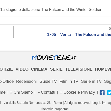
a 1a stagione della serie The Falcon and the Winter Soldier
1×05 – Verità – The Falcon and the
OTIZIE
VIDEO
CINEMA
SERIE
TELEVISIONE
HOMEV
xOffice
Recensioni
Guide TV
Film in TV
Serie in TV
Sa
ome
» Chi Siamo
» Contatti
» Cookie e Privacy
|
|
|
|
- via della Batteria Nomentana, 26 - Roma | All rights reserved. Loghi, immagin
rispettivi proprietari.