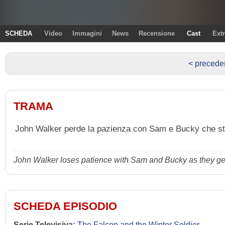
SCHEDA
Video
Immagini
News
Recensione
Cast
Ext
< precede
TRAMA
John Walker perde la pazienza con Sam e Bucky che stan
John Walker loses patience with Sam and Bucky as they get c
SCHEDA EPISODIO
Serie Televisiva:
The Falcon and the Winter Soldier