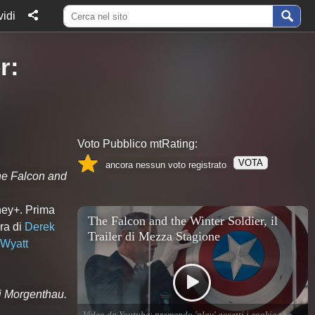
idi
r
:
Voto Pubblico mtRating:
VOTA
ancora nessun voto registrato
e Falcon and
ney+. Prima
ra di
Derek
Wyatt
i Morgenthau.