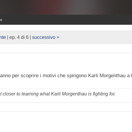
ra
nte
| ep. 4 di 6 |
successivo >
no per scoprire i motivi che spingono Karli Morgenthau a b
loser to learning what Karli Morgenthau is fighting for.