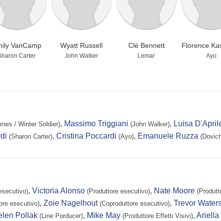
ily VanCamp
Wyatt Russell
Clé Bennett
Florence K
Sharon Carter
John Walker
Lemar
Ayo
,
Massimo Triggiani
,
Luisa D'April
nes / Winter Soldier)
(John Walker)
di
,
Cristina Poccardi
,
Emanuele Ruzza
(Sharon Carter)
(Ayo)
(Dovich
,
Victoria Alonso
,
Nate Moore
esecutivo)
(Produttore esecutivo)
(Produtt
,
Zoie Nagelhout
,
Trevor Water
ore esecutivo)
(Coproduttore esecutivo)
len Pollak
,
Mike May
,
Ariella
(Line Porducer)
(Produttore Effetti Visivi)