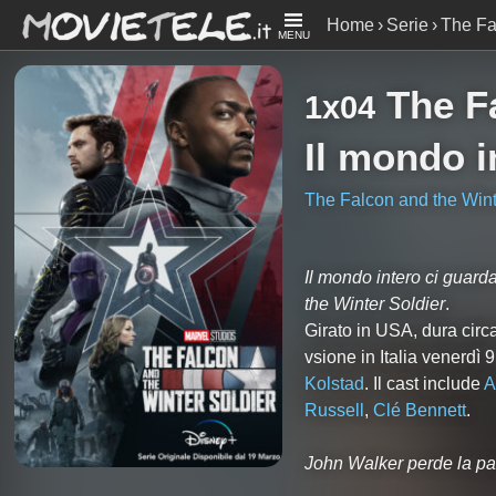
Home
Serie
The Fa
MENU
The F
1x04
Il mondo i
The Falcon and the Wint
Il mondo intero ci guard
the Winter Soldier
.
Girato in USA, dura circ
vsione in Italia venerdì 
Kolstad
. Il cast include
A
Russell
,
Clé Bennett
.
John Walker perde la pa