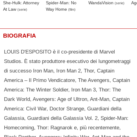
She-Hulk: Attorney
Spider-Man: No
WandaVision
Ag
(serie)
At Law
Way Home
(serie)
(film)
BIOGRAFIA
LOUIS D'ESPOSITO è il co‐presidente di Marvel
Studios. È stato produttore esecutivo dei lungometraggi
di successo Iron Man, Iron Man 2, Thor, Captain
America – Il Primo Vendicatore, The Avengers, Captain
America: The Winter Soldier, Iron Man 3, Thor: The
Dark World, Avengers: Age of Ultron, Ant-Man, Captain
America: Civil War, Doctor Strange, Guardiani della
Galassia, Guardiani della Galassia Vol. 2, Spider-Man:
Homecoming, Thor: Ragnarok e, più recentemente,
Black Panther, Avengers: Infinity War, Ant-Man and the