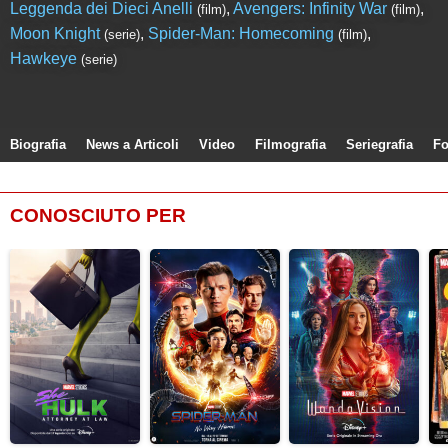
Leggenda dei Dieci Anelli
,
Avengers: Infinity War
,
(film)
(film)
Moon Knight
,
Spider-Man: Homecoming
,
(serie)
(film)
Hawkeye
(serie)
Biografia
News a Articoli
Video
Filmografia
Seriegrafia
Fo
CONOSCIUTO PER