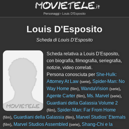
Personaggi
Louis D'Esposito
Louis D'Esposito
Scheda di Louis D'Esposito
Scheda relativa a Louis D'Esposito,
con biografia, filmografia, seriegrafia,
notizie, video correlati.
Persona conosciuta per
She-Hulk:
Attorney At Law
,
Spider-Man: No
(serie)
Way Home
,
WandaVision
,
(film)
(serie)
Agente Carter
,
Ms. Marvel
,
(film)
(serie)
Guardiani della Galassia Volume 2
,
Spider-Man: Far From Home
(film)
,
Guardiani della Galassia
,
Marvel Studios’ Eternals
(film)
(film)
,
Marvel Studios Assembled
,
Shang-Chi e la
(film)
(serie)