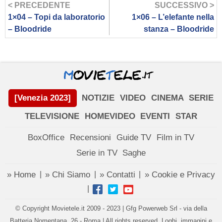
< PRECEDENTE
SUCCESSIVO >
1×04 – Topi da laboratorio
1×06 – L’elefante nella
– Bloodride
stanza – Bloodride
[Venezia 2023]
NOTIZIE
VIDEO
CINEMA
SERIE
TELEVISIONE
HOMEVIDEO
EVENTI
STAR
BoxOffice
Recensioni
Guide TV
Film in TV
Serie in TV
Saghe
» Home
» Chi Siamo
» Contatti
» Cookie e Privacy
|
|
|
|
© Copyright Movietele.it 2009 - 2023 | Gfg Powerweb Srl - via della
Batteria Nomentana, 26 - Roma | All rights reserved. Loghi, immagini e