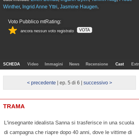
Winther
,
Ingrid Anne Yttri
,
Jasmine Haugen
.
Voto Pubblico mtRating:
VOTA
ancora nessun voto registrato
SCHEDA
Video
Immagini
News
Recensione
Cast
Ext
< precedente
| ep. 5 di 6 |
successivo >
TRAMA
L'insegnante idealista Sanna si trasferisce in una scuola
di campagna che riapre dopo 40 anni, dove le vittime di