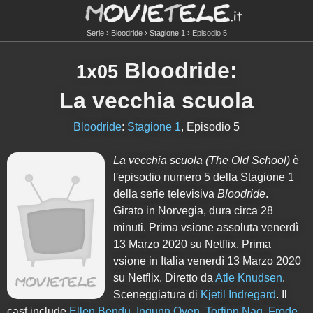
Serie
Bloodride
Stagione 1
Episodio 5
Bloodride
:
1x05
La vecchia scuola
Bloodride
:
Stagione 1
, Episodio 5
La vecchia scuola
(The Old School)
è
l'episodio numero
5
della Stagione
1
della serie televisiva
Bloodride
.
Girato in Norvegia, dura circa 28
minuti. Prima vsione assoluta venerdì
13 Marzo 2020 su Netflix. Prima
vsione in Italia venerdì 13 Marzo 2020
su Netflix. Diretto da
Atle Knudsen
.
Sceneggiatura di
Kjetil Indregard
. Il
cast include
Ellen Bendu
,
Ingunn Oyen
,
Torfinn Nag
,
Frode