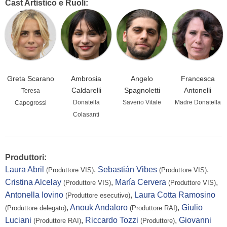
Cast Artistico e Ruoli:
Greta Scarano
Ambrosia
Angelo
Francesca
Caldarelli
Spagnoletti
Antonelli
Teresa
Donatella
Saverio Vitale
Madre Donatella
Capogrossi
Colasanti
Produttori:
Laura Abril
,
Sebastián Vibes
,
(Produttore VIS)
(Produttore VIS)
Cristina Alcelay
,
María Cervera
,
(Produttore VIS)
(Produttore VIS)
Antonella Iovino
,
Laura Cotta Ramosino
(Produttore esecutivo)
,
Anouk Andaloro
,
Giulio
(Produttore delegato)
(Produttore RAI)
Luciani
,
Riccardo Tozzi
,
Giovanni
(Produttore RAI)
(Produttore)