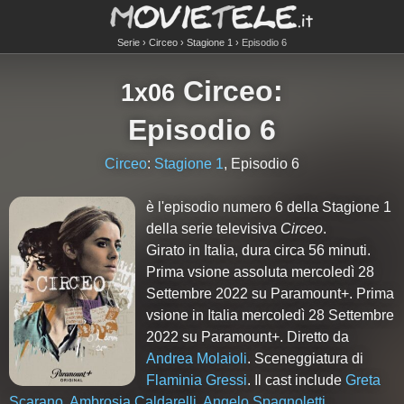
Serie
Circeo
Stagione 1
Episodio 6
Circeo
:
1x06
Episodio 6
Circeo
:
Stagione 1
, Episodio 6
è l'episodio numero
6
della Stagione
1
della serie televisiva
Circeo
.
Girato in Italia, dura circa 56 minuti.
Prima vsione assoluta mercoledì 28
Settembre 2022 su Paramount+. Prima
vsione in Italia mercoledì 28 Settembre
2022 su Paramount+. Diretto da
Andrea Molaioli
. Sceneggiatura di
Flaminia Gressi
. Il cast include
Greta
Scarano
,
Ambrosia Caldarelli
,
Angelo Spagnoletti
,