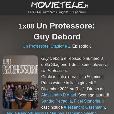
Serie
Un Professore
Stagione 1
Episodio 8
Un Professore
:
1x08
Guy Debord
Un Professore
:
Stagione 1
, Episodio 8
Guy Debord
è l'episodio numero
8
della Stagione
1
della serie televisiva
Un Professore
.
Girato in Italia, dura circa 50 minuti.
Prima vsione in Italia giovedì 2
Dicembre 2021 su Rai 1. Diretto da
Alessandro D'Alatri
. Sceneggiatura di
Sandro Petraglia
,
Fidel Signorile
. Il
cast include
Alessandro Gassmann
,
Claudia Pandolfi
,
Nicolas Maupas
,
Damiano Gavino
,