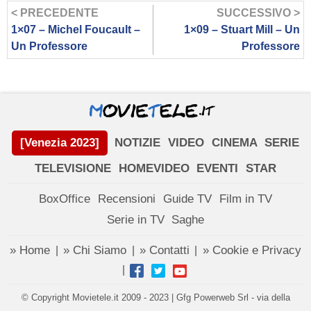
< PRECEDENTE
SUCCESSIVO >
1×07 – Michel Foucault –
1×09 – Stuart Mill – Un
Un Professore
Professore
[Venezia 2023]
NOTIZIE
VIDEO
CINEMA
SERIE
TELEVISIONE
HOMEVIDEO
EVENTI
STAR
BoxOffice
Recensioni
Guide TV
Film in TV
Serie in TV
Saghe
» Home
» Chi Siamo
» Contatti
» Cookie e Privacy
|
|
|
|
© Copyright Movietele.it 2009 - 2023 | Gfg Powerweb Srl - via della