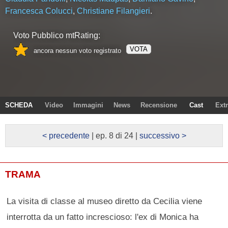
Francesca Colucci
,
Christiane Filangieri
.
Voto Pubblico mtRating:
VOTA
ancora nessun voto registrato
SCHEDA
Video
Immagini
News
Recensione
Cast
Ext
< precedente
| ep. 8 di 24 |
successivo >
TRAMA
La visita di classe al museo diretto da Cecilia viene
interrotta da un fatto increscioso: l'ex di Monica ha