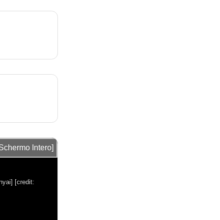
[Schermo Intero]
nyai]
[credit: