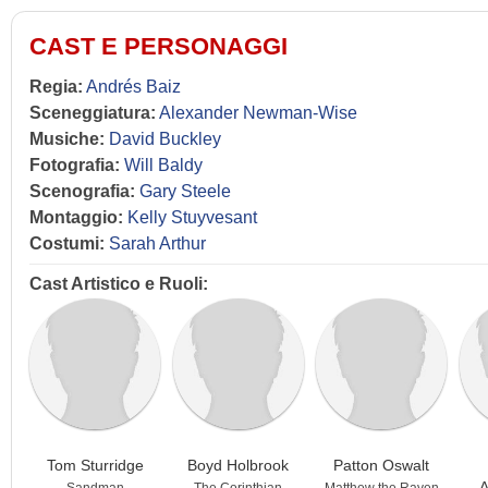
CAST E PERSONAGGI
Regia:
Andrés Baiz
Sceneggiatura:
Alexander Newman-Wise
Musiche:
David Buckley
Fotografia:
Will Baldy
Scenografia:
Gary Steele
Montaggio:
Kelly Stuyvesant
Costumi:
Sarah Arthur
Cast Artistico e Ruoli:
Tom Sturridge
Boyd Holbrook
Patton Oswalt
A