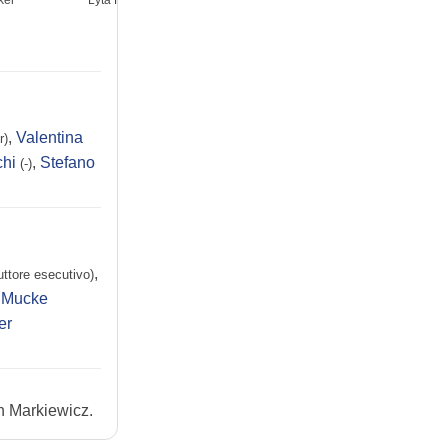
ker
Lyta Hall
Hector Hall
Unity Kincaid
,
Valentina
r)
chi
,
Stefano
(-)
,
ttore esecutivo)
 Mucke
er
an Markiewicz.