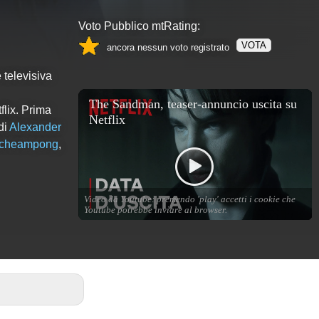
Voto Pubblico mtRating:
VOTA
ancora nessun voto registrato
 televisiva
flix. Prima
di
Alexander
Acheampong
,