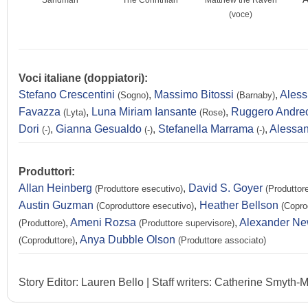
Sandman
The Corinthian
Matthew the Raven
(voce)
Voci italiane (doppiatori):
Stefano Crescentini
,
Massimo Bitossi
,
Aless
(Sogno)
(Barnaby)
Favazza
,
Luna Miriam Iansante
,
Ruggero Andre
(Lyta)
(Rose)
Dori
,
Gianna Gesualdo
,
Stefanella Marrama
,
Alessan
(-)
(-)
(-)
Produttori:
Allan Heinberg
,
David S. Goyer
(Produttore esecutivo)
(Produttor
Austin Guzman
,
Heather Bellson
(Coproduttore esecutivo)
(Copro
,
Ameni Rozsa
,
Alexander N
(Produttore)
(Produttore supervisore)
,
Anya Dubble Olson
(Coproduttore)
(Produttore associato)
Story Editor: Lauren Bello | Staff writers: Catherine Smyth