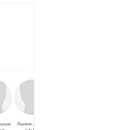
unyai
Razane Jammal
Lloyd Everitt
Sandra James-
Young