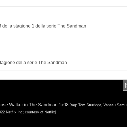
io 8 della stagione 1 della serie The Sandman
a stagione della serie The Sandman
Rose Walker in The Sandman 1x08
[tag: Tom Sturridge, Vanesu Samu
22 Netflix Inc; courtesy of Netflix]