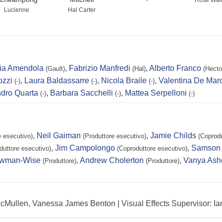
-
Rose Wal
Lucienne
Hal Carter
ia Amendola
,
Fabrizio Manfredi
,
Alberto Franco
(Gault)
(Hal)
(Hecto
ozzi
,
Laura Baldassarre
,
Nicola Braile
,
Valentina De Mar
(-)
(-)
(-)
dro Quarta
,
Barbara Sacchelli
,
Mattea Serpelloni
(-)
(-)
(-)
,
Neil Gaiman
,
Jamie Childs
e esecutivo)
(Produttore esecutivo)
(Coprodu
,
Jim Campolongo
,
Samson
duttore esecutivo)
(Coproduttore esecutivo)
ewman-Wise
,
Andrew Cholerton
,
Vanya Ash
(Produttore)
(Produttore)
-McMullen, Vanessa James Benton | Visual Effects Supervisor: I