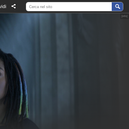
idi
[
info
]