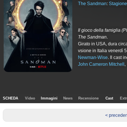
The Sandman
:
Stagione
Il gioco della famiglia
(P
The Sandman
.
Girato in USA, dura circ
vsione in Italia venerdì 
Newman-Wise
. Il cast 
John Cameron Mitchell
,
SCHEDA
Video
Immagini
News
Recensione
Cast
Ext
< precede