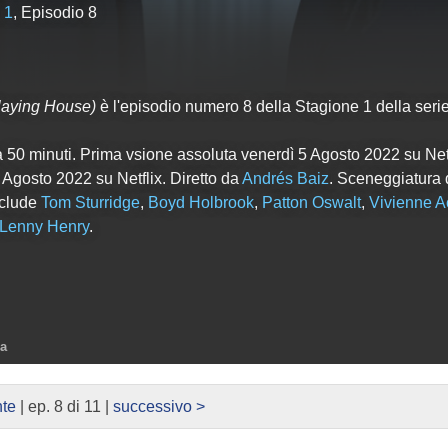
 1
, Episodio 8
laying House)
è l'episodio numero
8
della Stagione
1
della serie
a 50 minuti. Prima vsione assoluta venerdì 5 Agosto 2022 su Net
5 Agosto 2022 su Netflix. Diretto da
Andrés Baiz
. Sceneggiatura 
include
Tom Sturridge
,
Boyd Holbrook
,
Patton Oswalt
,
Vivienne 
Lenny Henry
.
ra
nte
| ep. 8 di 11 |
successivo >