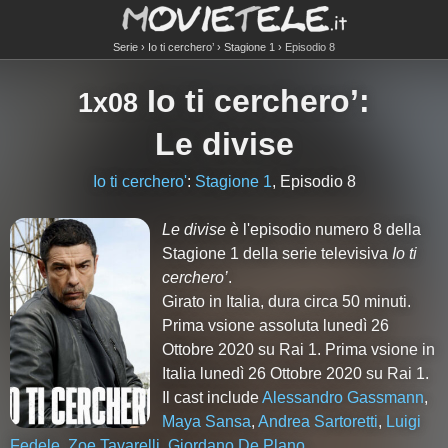
Serie
Io ti cerchero’
Stagione 1
Episodio 8
Io ti cerchero’
:
1x08
Le divise
Io ti cerchero'
:
Stagione 1
, Episodio 8
Le divise
è l'episodio numero
8
della
Stagione
1
della serie televisiva
Io ti
cerchero’
.
Girato in Italia, dura circa 50 minuti.
Prima vsione assoluta lunedì 26
Ottobre 2020 su Rai 1. Prima vsione in
Italia lunedì 26 Ottobre 2020 su Rai 1.
Il cast include
Alessandro Gassmann
,
Maya Sansa
,
Andrea Sartoretti
,
Luigi
Fedele
,
Zoe Tavarelli
,
Giordano De Plano
.