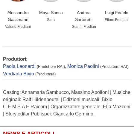
Alessandro
Maya Sansa
Andrea
Luigi Fedele
Gassmann
Sartoretti
Sara
Ettore Frediani
Valerio Frediani
Gianni Fredian
Produttori:
Paola Leonardi
,
Monica Paolini
,
(Produttore RAI)
(Produttore RAI)
Verdiana Bixio
(Produttore)
Casting: Annamaria Sambucco, Massimo Apolloni | Musiche
originali: Ralf Hildenbeutel | Edizioni musicali: Bixio
C.E.M.S.A E Raicom | Organizzatore generale: Elia Mazzoni
| Story editor Publispei: Giancarlo Germino.
NEWS E ARTICOLI