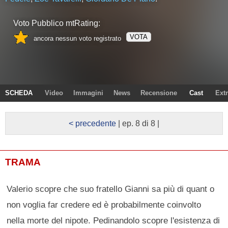
Voto Pubblico mtRating:
VOTA
ancora nessun voto registrato
SCHEDA
Video
Immagini
News
Recensione
Cast
Ext
< precedente
| ep. 8 di 8 |
TRAMA
Valerio scopre che suo fratello Gianni sa più di quant o
non voglia far credere ed è probabilmente coinvolto
nella morte del nipote. Pedinandolo scopre l'esistenza di