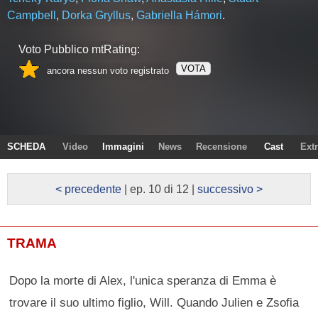
Campbell
,
Dorka Gryllus
,
Gabriella Hámori
.
Voto Pubblico mtRating:
VOTA
ancora nessun voto registrato
SCHEDA
Video
Immagini
News
Recensione
Cast
Ext
< precedente
| ep. 10 di 12 |
successivo >
TRAMA
Dopo la morte di Alex, l'unica speranza di Emma è
trovare il suo ultimo figlio, Will. Quando Julien e Zsofia