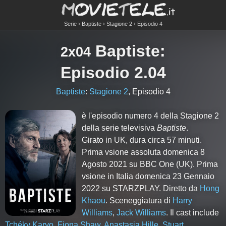
Serie
Baptiste
Stagione 2
Episodio 4
Baptiste
:
2x04
Episodio 2.04
Baptiste
:
Stagione 2
, Episodio 4
è l'episodio numero
4
della Stagione
2
della serie televisiva
Baptiste
.
Girato in UK, dura circa 57 minuti.
Prima vsione assoluta domenica 8
Agosto 2021 su BBC One (UK). Prima
vsione in Italia domenica 23 Gennaio
2022 su STARZPLAY. Diretto da
Hong
Khaou
. Sceneggiatura di
Harry
Williams
,
Jack Williams
. Il cast include
Tchéky Karyo
,
Fiona Shaw
,
Anastasia Hille
,
Stuart