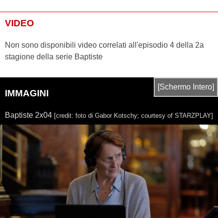
VIDEO
Non sono disponibili video correlati all'episodio 4 della 2a
stagione della serie Baptiste
[Schermo Intero]
IMMAGINI
Baptiste 2x04
[credit: foto di Gabor Kotschy; courtesy of STARZPLAY]