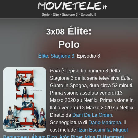
Serie
Élite
Stagione 3
Episodio 8
Élite
:
3x08
Polo
Élite
:
Stagione 3
, Episodio 8
Polo
è l'episodio numero
8
della
Stagione
3
della serie televisiva
Élite
.
Girato in Spagna, dura circa 52 minuti.
Prima vsione assoluta venerdì 13
Marzo 2020 su Netflix. Prima vsione in
Italia venerdì 13 Marzo 2020 su Netflix.
Diretto da
Dani De La Orden
.
Sceneggiatura di
Dario Madrona
. Il
cast include
Itzan Escamilla
,
Miguel
Bernardeau
,
Álvaro Rico
,
Arón Piper
,
Mina El Hammani
,