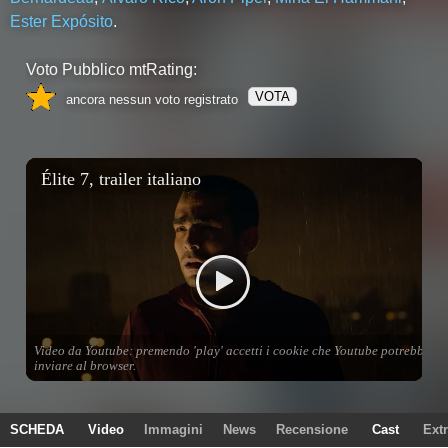
Ester Expósito
.
Voto Pubblico mtRating:
VOTA
ancora nessun voto registrato
SCHEDA
Video
Immagini
News
Recensione
Cast
Ext