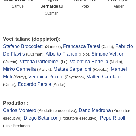
Bernardeau
Samuel
Polo
Ander
Guzman
Voci italiane (doppiatori):
Stefano Broccoletti
,
Francesca Teresi
,
Fabrizio
(Samuel)
(Carla)
De Flaviis
,
Alberto Franco
,
Simone Veltroni
(Guzman)
(Polo)
,
Vittoria Bartolomei
,
Valentina Perrella
,
(Valerio)
(Lu)
(Nadia)
Mirko Cannella
,
Mattea Serpelloni
,
Manuel
(Malick)
(Rebeka)
Meli
,
Veronica Puccio
,
Matteo Garofalo
(Yeray)
(Cayetana)
,
Edoardo Persia
(Omar)
(Ander)
Produttori:
Carlos Montero
,
Dario Madrona
(Produttore esecutivo)
(Produttore
,
Diego Betancor
,
Pepe Ripoll
esecutivo)
(Produttore esecutivo)
(Line Producer)