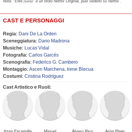
Nota: "Élite
" è un titolo Netflix Original, puoi vederlo su Netflix .
(serie)
CAST E PERSONAGGI
Regia:
Dani De La Orden
Sceneggiatura:
Dario Madrona
Musiche:
Lucas Vidal
Fotografia:
Carlos Garcés
Scenografia:
Federico G. Cambero
Montaggio:
Ascen Marchena
,
Irene Blecua
Costumi:
Cristina Rodríguez
Cast Artistico e Ruoli:
Itzan Escamilla
Miguel
Álvaro Rico
Arón Piper