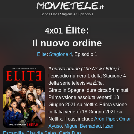
Serie
Élite
Stagione 4
Episodio 1
Élite
:
4x01
Il nuovo ordine
Élite
:
Stagione 4
, Episodio 1
Il nuovo ordine
(The New Order)
è
l'episodio numero
1
della Stagione
4
della serie televisiva
Élite
.
Girato in Spagna, dura circa 54 minuti.
Prima vsione assoluta venerdì 18
Giugno 2021 su Netflix. Prima vsione
in Italia venerdì 18 Giugno 2021 su
Netflix. Il cast include
Arón Piper
,
Omar
Ayuso
,
Miguel Bernadeu
,
Itzan
Escamilla
,
Claudia Salas
,
Carla Díaz
.