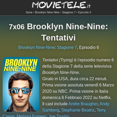
Serie
Brooklyn Nine-Nine
Stagione 7
Episodio 6
Brooklyn Nine-Nine
:
7x06
Tentativi
Brooklyn Nine-Nine
:
Stagione 7
, Episodio 6
Tentativi
(Trying)
è l'episodio numero
6
della Stagione
7
della serie televisiva
Brooklyn Nine-Nine
.
Girato in USA, dura circa 22 minuti.
Prima vsione assoluta venerdì 6 Marzo
2020 su NBC. Prima vsione in Italia
domenica 6 Febbraio 2022 su Netflix.
Il cast include
Andre Braugher
,
Andy
Samberg
,
Stephanie Beatriz
,
Terry
Crews
,
Melissa Fumero
,
Joe Truglio
.