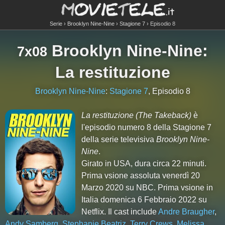
Serie
Brooklyn Nine-Nine
Stagione 7
Episodio 8
Brooklyn Nine-Nine
:
7x08
La restituzione
Brooklyn Nine-Nine
:
Stagione 7
, Episodio 8
La restituzione
(The Takeback)
è
l'episodio numero
8
della Stagione
7
della serie televisiva
Brooklyn Nine-
Nine
.
Girato in USA, dura circa 22 minuti.
Prima vsione assoluta venerdì 20
Marzo 2020 su NBC. Prima vsione in
Italia domenica 6 Febbraio 2022 su
Netflix. Il cast include
Andre Braugher
,
Andy Samberg
,
Stephanie Beatriz
,
Terry Crews
,
Melissa