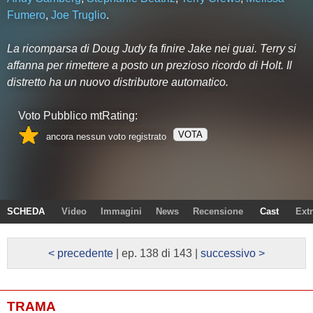
Fumero
,
Joe Truglio
.
La ricomparsa di Doug Judy fa finire Jake nei guai. Terry si
affanna per rimettere a posto un prezioso ricordo di Holt. Il
distretto ha un nuovo distributore automatico.
Voto Pubblico mtRating:
VOTA
ancora nessun voto registrato
SCHEDA
Video
Immagini
News
Recensione
Cast
Ext
< precedente
| ep. 138 di 143 |
successivo >
TRAMA