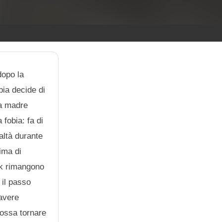
dopo la
pia decide di
la madre
fobia: fa di
altà durante
ima di
rk rimangono
 il passo
 avere
possa tornare