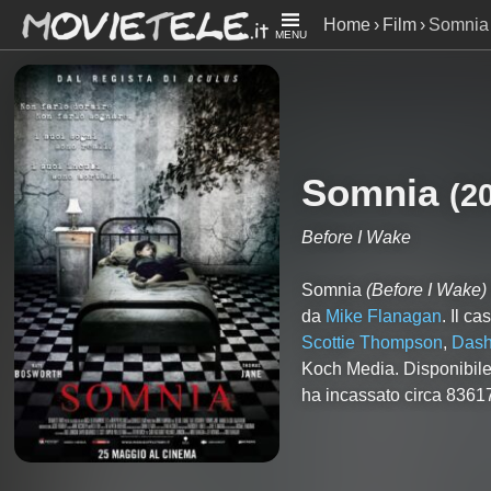
Home
Film
Somnia
MENU
Somnia
(
2
Before I Wake
Somnia
(Before I Wake)
da
Mike Flanagan
. Il ca
Scottie Thompson
,
Dash
Koch Media. Disponibile
ha incassato circa 8361