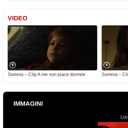
VIDEO
Somnia – Clip A me non piace dormire
Somnia – Cli
IMMAGINI
Loc