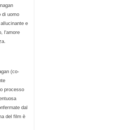
lanagan
to di uomo
 allucinante e
o, l'amore
za.
agan (co-
nte
uo processo
lentuosa
confermate dal
a del film è