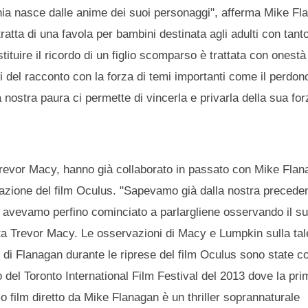
omnia nasce dalle anime dei suoi personaggi", afferma Mike F
ratta di una favola per bambini destinata agli adulti con tan
ituire il ricordo di un figlio scomparso è trattata con onestà
ri del racconto con la forza di temi importanti come il perdon
a nostra paura ci permette di vincerla e privarla della sua for
, Trevor Macy, hanno già collaborato in passato con Mike Flan
razione del film Oculus. "Sapevamo già dalla nostra precede
e avevamo perfino cominciato a parlargliene osservando il s
nta Trevor Macy. Le osservazioni di Macy e Lumpkin sulla ta
co di Flanagan durante le riprese del film Oculus sono state 
el Toronto International Film Festival del 2013 dove la prim
o film diretto da Mike Flanagan è un thriller soprannaturale