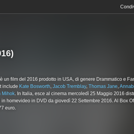
Condiv
016
)
è un film del 2016 prodotto in USA, di genere Drammatico e Fan
st include
Kate Bosworth
,
Jacob Tremblay
,
Thomas Jane
,
Annab
 Mihok
. In Italia, esce al cinema mercoledì 25 Maggio 2016 dist
 in homevideo in DVD da giovedì 22 Settembre 2016. Al Box Off
77 euro.