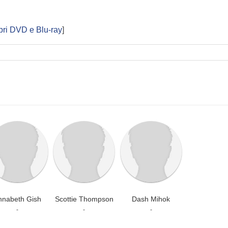
pri DVD e Blu-ray
]
nnabeth Gish
Scottie Thompson
Dash Mihok
-
-
-