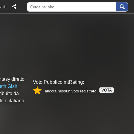
idi
tasy diretto
Voto Pubblico mtRating:
eth Gish
,
VOTA
ancora nessun voto registrato
ribuito da
ice italiano