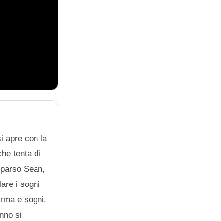
i apre con la
che tenta di
omparso Sean,
lare i sogni
orma e sogni.
onno si