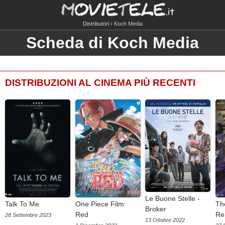
Distributori
Koch Media
Scheda di Koch Media
DISTRIBUZIONI AL CINEMA PIÙ RECENTI
Le Buone Stelle -
Talk To Me
One Piece Film:
The
Broker
Red
Re
28 Settembre 2023
13 Ottobre 2022