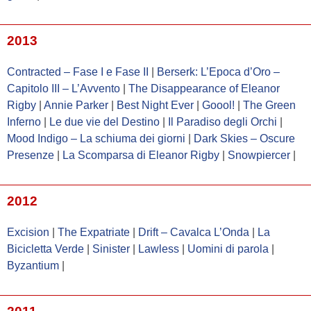
2013
Contracted – Fase I e Fase II
|
Berserk: L’Epoca d’Oro –
Capitolo III – L’Avvento
|
The Disappearance of Eleanor
Rigby
|
Annie Parker
|
Best Night Ever
|
Goool!
|
The Green
Inferno
|
Le due vie del Destino
|
Il Paradiso degli Orchi
|
Mood Indigo – La schiuma dei giorni
|
Dark Skies – Oscure
Presenze
|
La Scomparsa di Eleanor Rigby
|
Snowpiercer
|
2012
Excision
|
The Expatriate
|
Drift – Cavalca L’Onda
|
La
Bicicletta Verde
|
Sinister
|
Lawless
|
Uomini di parola
|
Byzantium
|