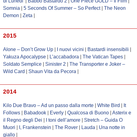
di Lunedi’
|
Babbo Bastardo 2
|
One Piece GOLD – Il Film
|
Somnia
|
5 Seconds Of Summer – So Perfect
|
The Neon
Demon
|
Zeta
|
2015
Alone – Don’t Grow Up
|
I nuovi vicini
|
Bastardi insensibili
|
Yakuza Apocalypse
|
L’accabadora
|
The Vatican Tapes
|
Soldato Semplice
|
Sinister 2
|
The Transporter e Joker –
Wild Card
|
Shaun Vita da Pecora
|
2014
Kilo Due Bravo – Ad un passo dalla morte
|
White Bird
|
It
Follows
|
Babadook
|
Everly
|
Qualcosa di Buono
|
Asterix e
il Regno degli Dei
|
I toni dell’amore
|
Stretch – Guida O
Muori
|
I, Frankenstein
|
The Rover
|
Lauda
|
Una notte in
giallo
|