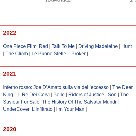
1 Dicembre 2022
27 
2022
One Piece Film: Red
|
Talk To Me
|
Driving Madeleine
|
Hunt
|
The Climb
|
Le Buone Stelle – Broker
|
2021
Inferno rosso: Joe D’Amato sulla via dell’eccesso
|
The Deer
King – Il Re Dei Cervi
|
Belle
|
Riders of Justice
|
Son
|
The
Saviour For Sale: The History Of The Salvator Mundi
|
UnderCover: L’Infiltrato
|
I’m Your Man
|
2020