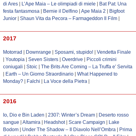
di Ares
|
L’Ape Maia – Le olimpiadi di miele
|
Bat Pat: Una
festa fantasmosa
|
Bernie il Delfino
|
Ape Maia 2
|
Bigfoot
Junior
|
Shaun Vita da Pecora – Farmageddon Il Film
|
2017
Motorrad
|
Downrange
|
Sposami, stupido!
|
Vendetta Finale
|
Youtopia
|
Seven Sisters
|
Overdrive
|
Piccoli crimini
coniugali
|
Stoic
|
The Brits Are Coming – La Truffa e’ Servita
|
Earth – Un Giorno Straordinario
|
What Happened to
Monday?
|
Falchi
|
La Voce della Pietra
|
2016
Io, Dio e Bin Laden
|
2307: Winter’s Dream
|
Deserto rosso
sangue
|
Altamira
|
Headshot
|
Scare Campaign
|
Lake
Bodom
|
Under The Shadow – Il Diavolo Nell’Ombra
|
Prima