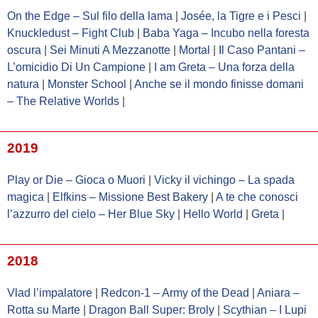
On the Edge – Sul filo della lama
|
Josée, la Tigre e i Pesci
|
Knuckledust – Fight Club
|
Baba Yaga – Incubo nella foresta
oscura
|
Sei Minuti A Mezzanotte
|
Mortal
|
Il Caso Pantani –
L’omicidio Di Un Campione
|
I am Greta – Una forza della
natura
|
Monster School
|
Anche se il mondo finisse domani
– The Relative Worlds
|
2019
Play or Die – Gioca o Muori
|
Vicky il vichingo – La spada
magica
|
Elfkins – Missione Best Bakery
|
A te che conosci
l’azzurro del cielo – Her Blue Sky
|
Hello World
|
Greta
|
2018
Vlad l’impalatore
|
Redcon-1 – Army of the Dead
|
Aniara –
Rotta su Marte
|
Dragon Ball Super: Broly
|
Scythian – I Lupi