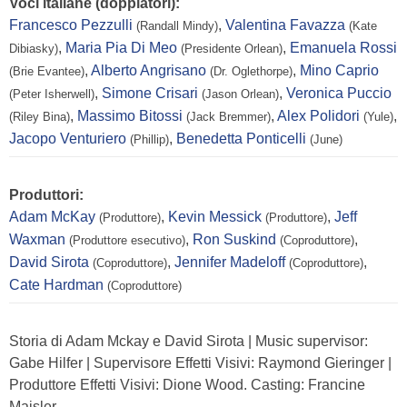
Voci italiane (doppiatori):
Francesco Pezzulli
,
Valentina Favazza
(Randall Mindy)
(Kate
,
Maria Pia Di Meo
,
Emanuela Rossi
Dibiasky)
(Presidente Orlean)
,
Alberto Angrisano
,
Mino Caprio
(Brie Evantee)
(Dr. Oglethorpe)
,
Simone Crisari
,
Veronica Puccio
(Peter Isherwell)
(Jason Orlean)
,
Massimo Bitossi
,
Alex Polidori
,
(Riley Bina)
(Jack Bremmer)
(Yule)
Jacopo Venturiero
,
Benedetta Ponticelli
(Phillip)
(June)
Produttori:
Adam McKay
,
Kevin Messick
,
Jeff
(Produttore)
(Produttore)
Waxman
,
Ron Suskind
,
(Produttore esecutivo)
(Coproduttore)
David Sirota
,
Jennifer Madeloff
,
(Coproduttore)
(Coproduttore)
Cate Hardman
(Coproduttore)
Storia di Adam Mckay e David Sirota | Music supervisor:
Gabe Hilfer | Supervisore Effetti Visivi: Raymond Gieringer |
Produttore Effetti Visivi: Dione Wood. Casting: Francine
Maisler.