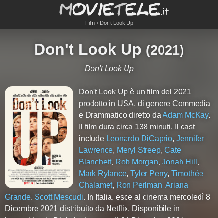
Film
Don’t Look Up
Don't Look Up
(
2021
)
Don't Look Up
Don't Look Up è un film del 2021
prodotto in USA, di genere Commedia
e Drammatico diretto da
Adam McKay
.
Il film dura circa
138
minuti. Il cast
include
Leonardo DiCaprio
,
Jennifer
Lawrence
,
Meryl Streep
,
Cate
Blanchett
,
Rob Morgan
,
Jonah Hill
,
Mark Rylance
,
Tyler Perry
,
Timothée
Chalamet
,
Ron Perlman
,
Ariana
Grande
,
Scott Mescudi
. In Italia, esce al cinema mercoledì 8
Dicembre 2021 distribuito da Netflix. Disponibile in