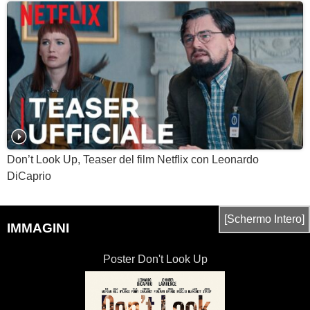
Don’t Look Up, Teaser del film Netflix con Leonardo
DiCaprio
[Schermo Intero]
IMMAGINI
Poster Don't Look Up