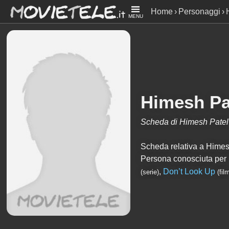
Home
Personaggi
MENU
Himesh Pa
Scheda di Himesh Patel
Scheda relativa a Himesh 
Persona conosciuta per
,
Don’t Look Up
(serie)
(fil