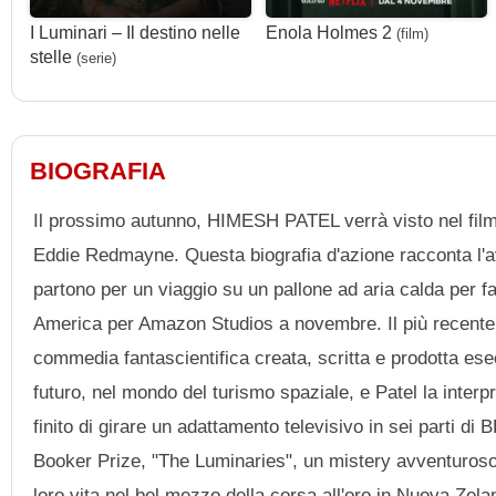
I Luminari – Il destino nelle
Enola Holmes 2
(film)
stelle
(serie)
BIOGRAFIA
Il prossimo autunno, HIMESH PATEL verrà visto nel film 
Eddie Redmayne. Questa biografia d'azione racconta l'a
partono per un viaggio su un pallone ad aria calda per f
America per Amazon Studios a novembre. Il più recente 
commedia fantascientifica creata, scritta e prodotta e
futuro, nel mondo del turismo spaziale, e Patel la int
finito di girare un adattamento televisivo in sei parti d
Booker Prize, "The Luminaries", un mistery avventuroso 
loro vita nel bel mezzo della corsa all'oro in Nuova Zelan