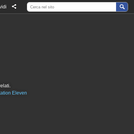
idi
elati.
tation Eleven