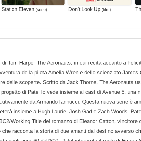
Station Eleven
Don’t Look Up
Th
(serie)
(film)
di Tom Harper The Aeronauts, in cui recita accanto a Felici
vventura della pilota Amelia Wren e dello scienziato James 
are delle scoperte. Scritto da Jack Thorne, The Aeronauts us
progetto di Patel lo vede insieme al cast di Avenue 5, una 
secutivamente da Armando Iannucci. Questa nuova serie è am
erpreterà insieme a Hugh Laurie, Josh Gad e Zach Woods. Pat
i BBC2/Working Title del romanzo di Eleanor Catton, vincitore
che racconta la storia di due amanti dal destino avverso ch
da negli anni '60 dell'800. Patel interpreta il ruolo di Emery 