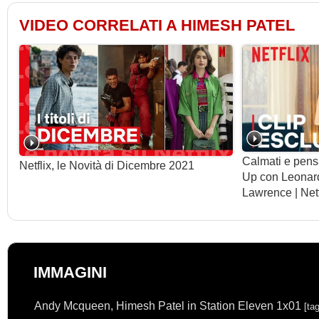
VIDEO CORRELATI A HIMESH PATEL
Calmati e pensa
Netflix, le Novità di Dicembre 2021
Up con Leonard
Lawrence | Net
IMMAGINI
Andy Mcqueen, Himesh Patel in Station Eleven 1x01
[ta