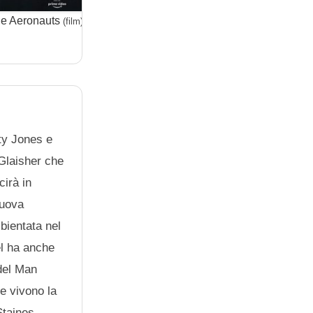
e Aeronauts
Tenet
Yeste
(film)
(film)
ty Jones e
Glaisher che
cirà in
nuova
bientata nel
el ha anche
 del Man
e vivono la
Staines