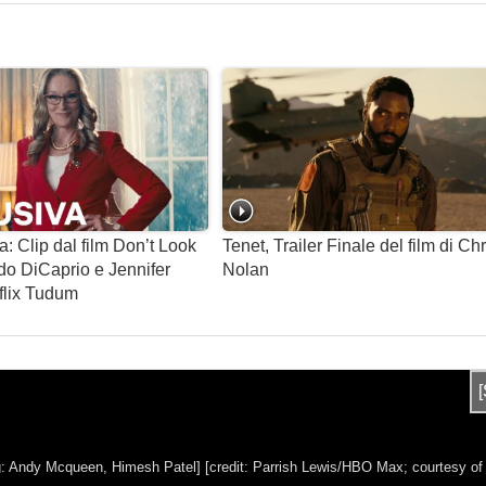
: Clip dal film Don’t Look
Tenet, Trailer Finale del film di Ch
o DiCaprio e Jennifer
Nolan
flix Tudum
g: Andy Mcqueen, Himesh Patel]
[credit: Parrish Lewis/HBO Max; courtesy o