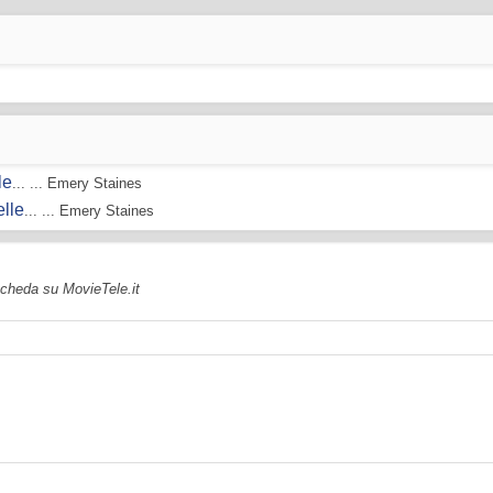
le
... ... Emery Staines
elle
... ... Emery Staines
 scheda su MovieTele.it