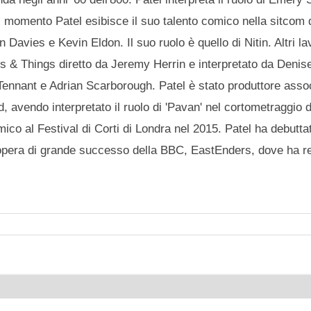
momento Patel esibisce il suo talento comico nella sitcom
ies e Kevin Eldon. Il suo ruolo è quello di Nitin. Altri lav
es & Things diretto da Jeremy Herrin e interpretato da Deni
ennant e Adrian Scarborough. Patel è stato produttore assoc
avendo interpretato il ruolo di 'Pavan' nel cortometraggio 
co al Festival di Corti di Londra nel 2015. Patel ha debutt
opera di grande successo della BBC, EastEnders, dove ha rec