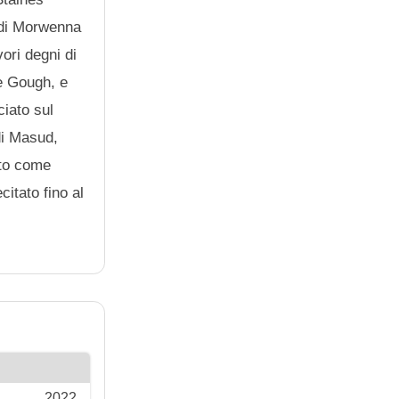
 di Morwenna
ori degni di
se Gough, e
iato sul
di Masud,
ato come
itato fino al
2022