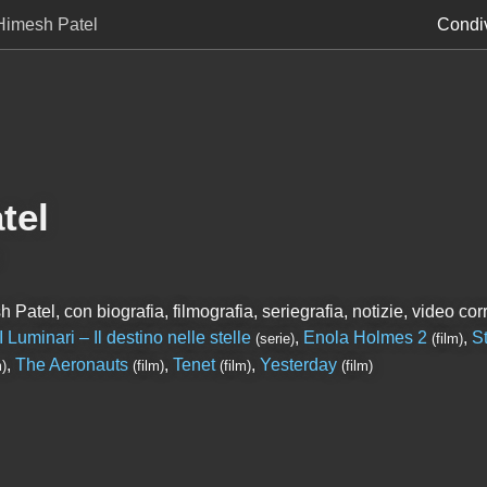
Himesh Patel
Condiv
tel
Patel, con biografia, filmografia, seriegrafia, notizie, video corr
I Luminari – Il destino nelle stelle
,
Enola Holmes 2
,
S
(serie)
(film)
,
The Aeronauts
,
Tenet
,
Yesterday
m)
(film)
(film)
(film)