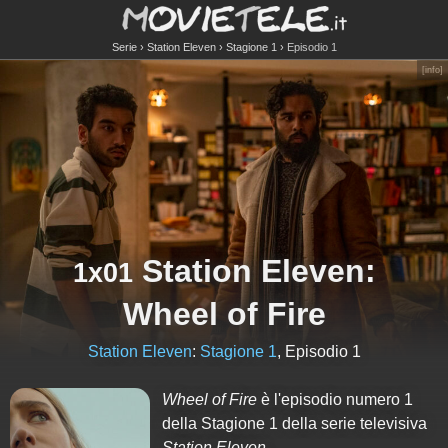
Serie
Station Eleven
Stagione 1
Episodio 1
[
info
]
Station Eleven
:
1x01
Wheel of Fire
Station Eleven
:
Stagione 1
, Episodio 1
Wheel of Fire
è l'episodio numero
1
della Stagione
1
della serie televisiva
Station Eleven
.