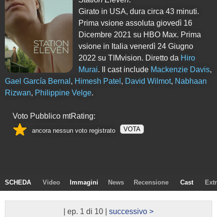
Girato in USA, dura circa 43 minuti.
Prima vsione assoluta giovedì 16
Dicembre 2021 su HBO Max. Prima
vsione in Italia venerdì 24 Giugno
2022 su TIMvision. Diretto da
Hiro
Murai
. Il cast include
Mackenzie Davis
,
Gael García Bernal
,
Himesh Patel
,
David Wilmot
,
Nabhaan
Rizwan
,
Philippine Velge
.
Voto Pubblico mtRating:
VOTA
ancora nessun voto registrato
SCHEDA
Video
Immagini
News
Recensione
Cast
Ext
| ep. 1 di 10 |
successivo >