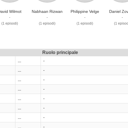
avid Wilmot
Nabhaan Rizwan
Philippine Velge
Daniel Zov
-
-
-
-
(1 episodi)
(1 episodi)
(1 episodi)
(1 episod
Ruolo principale
...
-
...
-
...
-
...
-
...
-
...
-
...
-
...
-