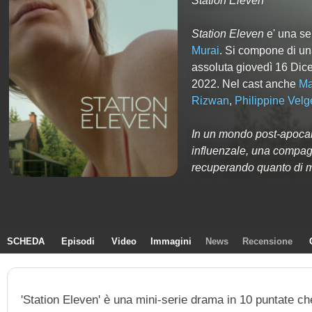
Station Eleven
Station Eleven
e' una se
Murai
. Si compone di
un
assoluta giovedì 16 Dic
2022. Nel cast anche
Ma
Rizwan
,
Philippine Velg
In un mondo post-apocali
influenzale, una compagni
recuperando quanto di me
SCHEDA
Episodi
Video
Immagini
News
Recensione
'Station Eleven' è una mini-serie drama in 10 puntate che