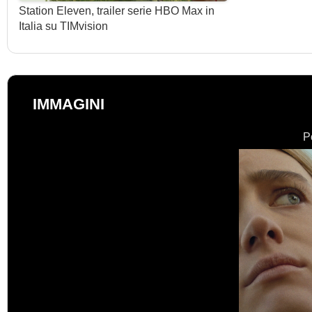
Station Eleven, trailer serie HBO Max in
Italia su TIMvision
IMMAGINI
P