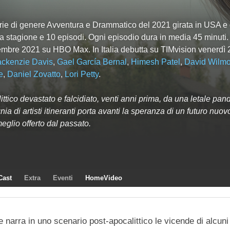
rie di genere Avventura e Drammatico del 2021 girata in USA e 
a
stagione e
10
episodi. Ogni episodio dura in media 45 minuti.
embre 2021 su HBO Max. In Italia debutta su TIMvision venerdì
ckenzie Davis
,
Gael García Bernal
,
Himesh Patel
,
David Wilmo
e
,
Daniel Zovatto
,
Lori Petty
.
ttico devastato e falcidiato, venti anni prima, da una letale pa
a di artisti itineranti porta avanti la speranza di un futuro nuov
glio offerto dal passato.
Cast
Extra
Eventi
HomeVideo
 narra in uno scenario post-apocalittico le vicende di alcuni