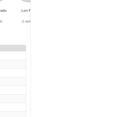
atto
Lori Petty
-
i)
(1 episodi)