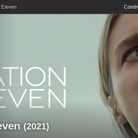
n Eleven
Condiv
even
(2021)