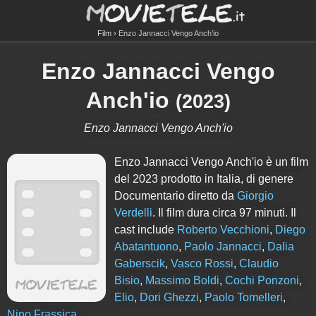
Film
Enzo Jannacci Vengo Anch’io
Enzo Jannacci Vengo
Anch'io
(
2023
)
Enzo Jannacci Vengo Anch'io
Enzo Jannacci Vengo Anch'io è un film
del 2023 prodotto in Italia, di genere
Documentario diretto da
Giorgio
Verdelli
. Il film dura circa
97
minuti. Il
cast include
Roberto Vecchioni
,
Diego
Abatantuono
,
Paolo Jannacci
,
Dalia
Gaberscik
,
Vasco Rossi
,
Claudio
Bisio
,
Massimo Boldi
,
Cochi Ponzoni
,
Elio
,
Dori Ghezzi
,
Paolo Tomelleri
,
Nino Frassica
.