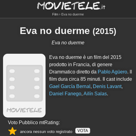
Film
Eva no duerme
Eva no duerme
(
2015
)
Eva no duerme
Eva no duerme è un film del 2015
prodotto in Francia, di genere
Drammatico diretto da
Pablo Agüero
. Il
film dura circa
85
minuti. Il cast include
Gael García Bernal
,
Denis Lavant
,
Daniel Fanego
,
Ailín Salas
.
Voto Pubblico mtRating:
VOTA
ancora nessun voto registrato