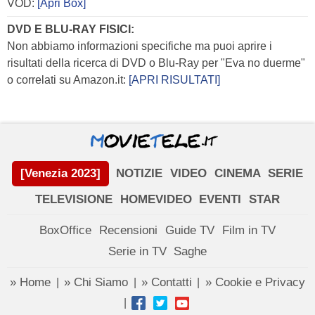
VOD:
[Apri Box]
DVD E BLU-RAY FISICI:
Non abbiamo informazioni specifiche ma puoi aprire i
risultati della ricerca di DVD o Blu-Ray per "Eva no duerme"
o correlati su Amazon.it:
[APRI RISULTATI]
[Venezia 2023]
NOTIZIE
VIDEO
CINEMA
SERIE
TELEVISIONE
HOMEVIDEO
EVENTI
STAR
BoxOffice
Recensioni
Guide TV
Film in TV
Serie in TV
Saghe
» Home
» Chi Siamo
» Contatti
» Cookie e Privacy
|
|
|
|