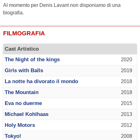
Al momento per Denis Lavant non disponiamo di una
biografia.
FILMOGRAFIA
Cast Artistico
The Night of the kings
2020
Girls with Balls
2019
La notte ha divorato il mondo
2018
The Mountain
2018
Eva no duerme
2015
Michael Kohlhaas
2013
Holy Motors
2012
Tokyo!
2008