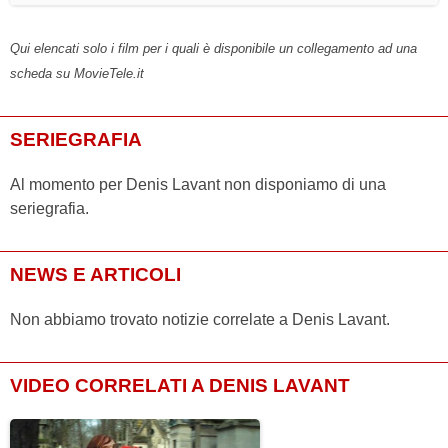
Qui elencati solo i film per i quali è disponibile un collegamento ad una
scheda su MovieTele.it
SERIEGRAFIA
Al momento per Denis Lavant non disponiamo di una
seriegrafia.
NEWS E ARTICOLI
Non abbiamo trovato notizie correlate a Denis Lavant.
VIDEO CORRELATI A DENIS LAVANT