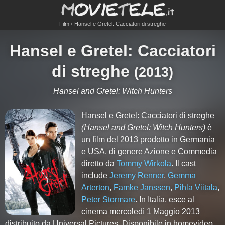
Film
Hansel e Gretel: Cacciatori di streghe
Hansel e Gretel: Cacciatori
di streghe
(
2013
)
Hansel and Gretel: Witch Hunters
Hansel e Gretel: Cacciatori di streghe
(Hansel and Gretel: Witch Hunters)
è
un film del 2013 prodotto in Germania
e USA, di genere Azione e Commedia
diretto da
Tommy Wirkola
. Il cast
include
Jeremy Renner
,
Gemma
Arterton
,
Famke Janssen
,
Pihla Viitala
,
Peter Stormare
. In Italia, esce al
cinema mercoledì 1 Maggio 2013
distribuito da Universal Pictures. Disponibile in homevideo