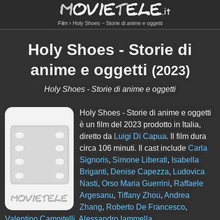
Film
Holy Shoes – Storie di anime e oggetti
Holy Shoes - Storie di
anime e oggetti
(
2023
)
Holy Shoes - Storie di anime e oggetti
Holy Shoes - Storie di anime e oggetti
è un film del 2023 prodotto in Italia,
diretto da
Luigi Di Capua
. Il film dura
circa
106
minuti. Il cast include
Carla
Signoris
,
Simone Liberati
,
Isabella
Briganti
,
Denise Capezza
,
Ludovica
Nasti
,
Orso Maria Guerrini
,
Raffaele
Argesanu
,
Tiffany Zhou
,
Andrea
Zhang
,
Roberto De Francesco
,
Valentino Campitelli
,
Alessandro Iammella
.