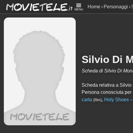
Home
Personaggi
MENU
Silvio Di
Scheda di Silvio Di Mo
Scheda relativa a Silvio 
Persona conosciuta per
carta
,
Holy Shoes – 
(film)