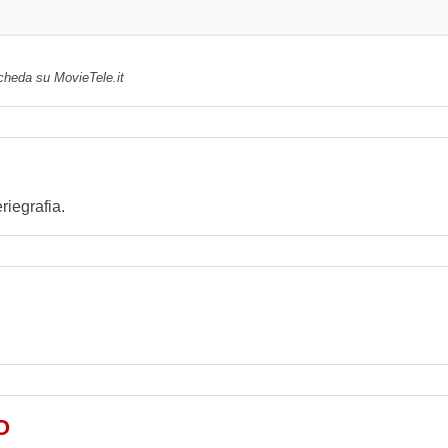
scheda su MovieTele.it
iegrafia.
O