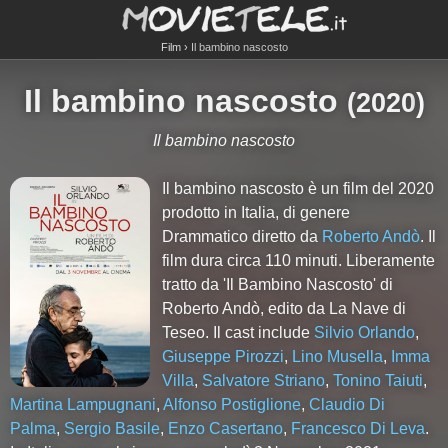
Film
Il bambino nascosto
Il bambino nascosto
(
2020
)
Il bambino nascosto
Il bambino nascosto è un film del 2020
prodotto in Italia, di genere
Drammatico diretto da
Roberto Andò
. Il
film dura circa
110
minuti. Liberamente
tratto da 'Il Bambino Nascosto' di
Roberto Andò, edito da La Nave di
Teseo. Il cast include
Silvio Orlando
,
Giuseppe Pirozzi
,
Lino Musella
,
Imma
Villa
,
Salvatore Striano
,
Tonino Taiuti
,
Martina Lampugnani
,
Alfonso Postiglione
,
Claudio Di
Palma
,
Sergio Basile
,
Enzo Casertano
,
Francesco Di Leva
.