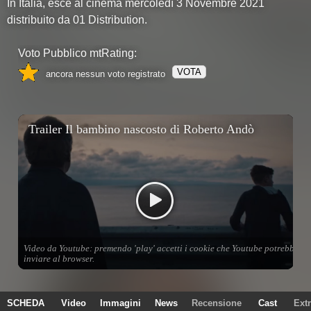
In Italia, esce al cinema mercoledì 3 Novembre 2021
distribuito da 01 Distribution.
Voto Pubblico mtRating:
VOTA
ancora nessun voto registrato
SCHEDA
Video
Immagini
News
Recensione
Cast
Ext