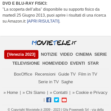
DVD E BLU-RAY FISICI:
"La scoperta dell’alba" disponibile su supporto fisico da
martedì 25 Giugno 2013, puoi aprire i risultati di una ricerca
su Amazon.it:
[APRI RISULTATI]
.
[Venezia 2023]
NOTIZIE
VIDEO
CINEMA
SERIE
TELEVISIONE
HOMEVIDEO
EVENTI
STAR
BoxOffice
Recensioni
Guide TV
Film in TV
Serie in TV
Saghe
» Home
» Chi Siamo
» Contatti
» Cookie e Privacy
|
|
|
|
© Copyright Movietele.it 2009 - 2023 | Gfg Powerweb Srl - via della