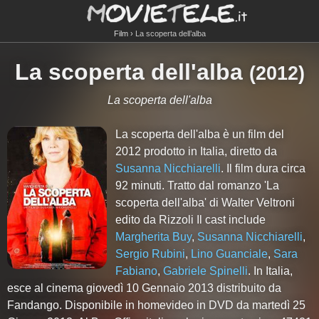
Film
La scoperta dell’alba
La scoperta dell'alba
(
2012
)
La scoperta dell'alba
La scoperta dell'alba è un film del
2012 prodotto in Italia, diretto da
Susanna Nicchiarelli
. Il film dura circa
92
minuti. Tratto dal romanzo 'La
scoperta dell'alba' di Walter Veltroni
edito da Rizzoli Il cast include
Margherita Buy
,
Susanna Nicchiarelli
,
Sergio Rubini
,
Lino Guanciale
,
Sara
Fabiano
,
Gabriele Spinelli
. In Italia,
esce al cinema giovedì 10 Gennaio 2013 distribuito da
Fandango. Disponibile in homevideo in DVD da martedì 25