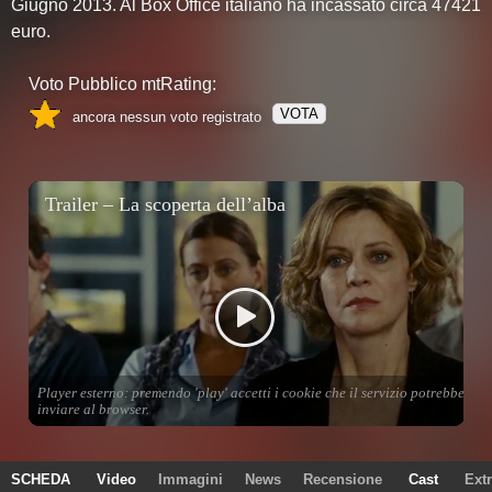
Giugno 2013. Al Box Office italiano ha incassato circa 47421
euro.
Voto Pubblico mtRating:
VOTA
ancora nessun voto registrato
SCHEDA
Video
Immagini
News
Recensione
Cast
Ext