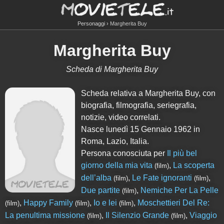
Personaggi
Margherita Buy
Margherita Buy
Scheda di Margherita Buy
Scheda relativa a Margherita Buy, con
biografia, filmografia, seriegrafia,
notizie, video correlati.
Nasce lunedì 15 Gennaio 1962 in
Roma, Lazio, Italia.
Persona conosciuta per
Il più bel
giorno della mia vita
,
La scoperta
(film)
dell’alba
,
Le Fate ignoranti
,
(film)
(film)
Due partite
,
Nemiche Per La Pelle
(film)
,
Happy Family
,
Io e lei
,
Moschettieri Del Re:
(film)
(film)
(film)
La penultima missione
,
Il Silenzio Grande
,
Viaggio
(film)
(film)