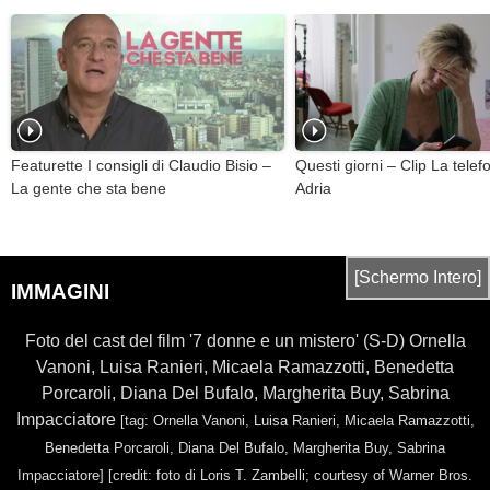
Featurette I consigli di Claudio Bisio –
Questi giorni – Clip La telef
La gente che sta bene
Adria
[Schermo Intero]
IMMAGINI
Foto del cast del film '7 donne e un mistero' (S-D) Ornella
Vanoni, Luisa Ranieri, Micaela Ramazzotti, Benedetta
Porcaroli, Diana Del Bufalo, Margherita Buy, Sabrina
Impacciatore
[tag: Ornella Vanoni, Luisa Ranieri, Micaela Ramazzotti,
Benedetta Porcaroli, Diana Del Bufalo, Margherita Buy, Sabrina
Impacciatore]
[credit: foto di Loris T. Zambelli; courtesy of Warner Bros.