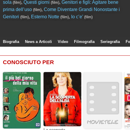
sola
,
Questi giorni
,
Genitori e figli: Agitare bene
(film)
(film)
prima dell’uso
,
Come Diventare Grandi Nonostante i
(film)
Genitori
,
Esterno Notte
,
Io c’e’
(film)
(film)
(film)
Biografia
News a Articoli
Video
Filmografia
Seriegrafia
Fo
CONOSCIUTO PER
La scoperta