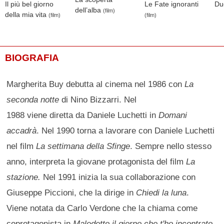
Il più bel giorno
Le Fate ignoranti
Due
dell’alba
(film)
della mia vita
(film)
(film)
BIOGRAFIA
Margherita Buy debutta al cinema nel 1986 con
La
seconda notte
di Nino Bizzarri. Nel
1988 viene diretta da Daniele Luchetti in
Domani
accadrà
. Nel 1990 torna a lavorare con Daniele Luchetti
nel film
La settimana della Sfinge
. Sempre nello stesso
anno, interpreta la giovane protagonista del film
La
stazione.
Nel 1991 inizia la sua collaborazione con
Giuseppe Piccioni, che la dirige in
Chiedi la luna
.
Viene notata da Carlo Verdone che la chiama come
coprotagonista in
Maledetto il giorno che t'ho incontrato.