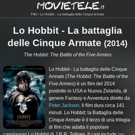
Film
Lo Hobbit – La battaglia delle Cinque Armate
Lo Hobbit - La battaglia
delle Cinque Armate
(
2014
)
The Hobbit: The Battle of the Five Armies
Lo Hobbit - La battaglia delle Cinque
Armate
(The Hobbit: The Battle of the
Five Armies)
è un film del 2014
prodotto in USA e Nuova Zelanda, di
genere Fantasy e Avventura diretto da
Peter Jackson
. Il film dura circa
141
minuti. Lo Hobbit: la Battaglia delle
Cinque Armate è il terzo di una trilogia
di film che adatta il popolare
capolavoro Lo Hobbit di J.R.R. Tolkien. Il cast include
Ian