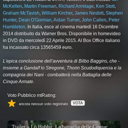
McKellen
,
Martin Freeman
,
Richard Armitage
,
Ken Stott
,
Graham McTavish
,
William Kircher
,
James Nesbitt
,
Stephen
Hunter
,
Dean O'Gorman
,
Aidan Turner
,
John Callen
,
Peter
Hambleton
. In Italia, esce al cinema martedì 16 Dicembre
2014 distribuito da Warner Bros. Disponibile in homevideo
in DVD da mercoledì 22 Aprile 2015. Al Box Office italiano
ha incassato circa 13565459 euro.
L'epica conclusione dell'avventura di Bilbo Baggins, che -
insieme a Gandalf lo Stregone, Thorin Scudodiquercia e la
compagnia dei Nani - combatterà nella Battaglia delle
Cinque Armate.
Voto Pubblico mtRating:
VOTA
ancora nessun voto registrato