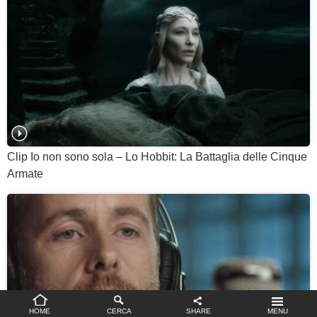
Clip Io non sono sola – Lo Hobbit: La Battaglia delle Cinque
Armate
Impostazioni privacy
HOME
CERCA
SHARE
MENU