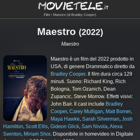
Film
Maestro (di Bradley Cooper)
Maestro
(
2022
)
Maestro
Maestro è un film del 2022 prodotto in
USA, di genere Drammatico diretto da
Bradley Cooper
. Il film dura circa
129
minuti. Suono: Richard King, Rich
Bologna, Tom Ozanich, Dean
Zupancic, Steve Morrow. Effetti visivi:
John Bair. Il cast include
Bradley
Cooper
,
Carey Mulligan
,
Matt Bomer
,
Maya Hawke
,
Sarah Silverman
,
Josh
Hamilton
,
Scott Ellis
,
Gideon Glick
,
Sam Nivola
,
Alexa
Swinton
,
Miriam Shor
. Disponibile in homevideo in Digitale