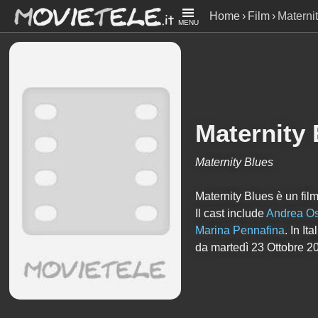
Home
Film
Materni
MENU
Maternity 
Maternity Blues
Maternity Blues è un film
Il cast include
Andrea Os
Marina Pennafina
. In I
da martedì 23 Ottobre 2