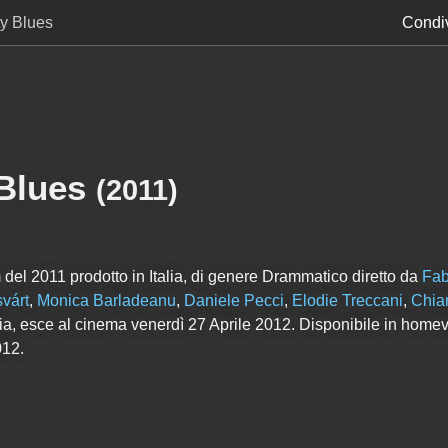
ty Blues
Condiv
Blues
(
2011
)
 del 2011 prodotto in Italia, di genere Drammatico diretto da
Fab
várt
,
Monica Barladeanu
,
Daniele Pecci
,
Elodie Treccani
,
Chiar
talia, esce al cinema venerdì 27 Aprile 2012. Disponibile in hom
012.