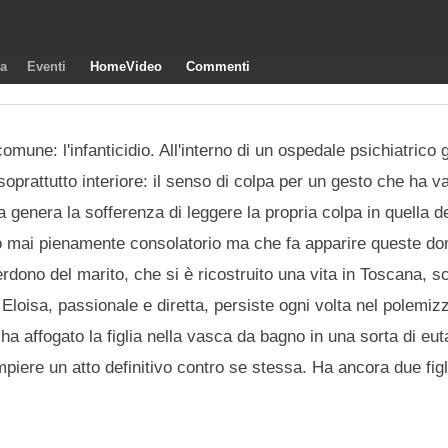
ra
Eventi
HomeVideo
Commenti
une: l'infanticidio. All'interno di un ospedale psichiatrico g
prattutto interiore: il senso di colpa per un gesto che ha va
genera la sofferenza di leggere la propria colpa in quella del
to mai pienamente consolatorio ma che fa apparire queste d
erdono del marito, che si è ricostruito una vita in Toscana, sc
 Eloisa, passionale e diretta, persiste ogni volta nel polemiz
ha affogato la figlia nella vasca da bagno in una sorta di eut
piere un atto definitivo contro se stessa. Ha ancora due figli