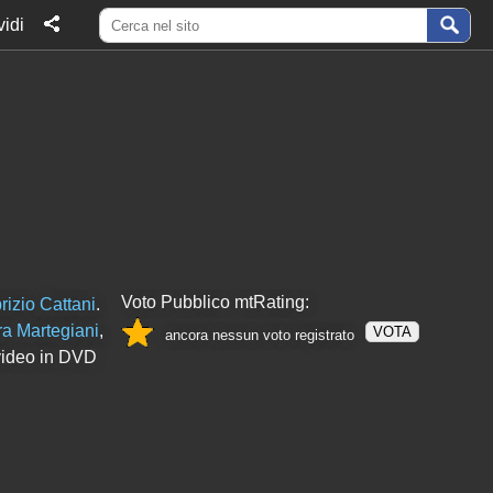
idi
Voto Pubblico mtRating:
rizio Cattani
.
a Martegiani
,
VOTA
ancora nessun voto registrato
evideo in DVD