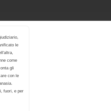
iudiziario,
nificato le
l'altra,
onne come
onta gli
zare con le
anasia.
, fuori, e per