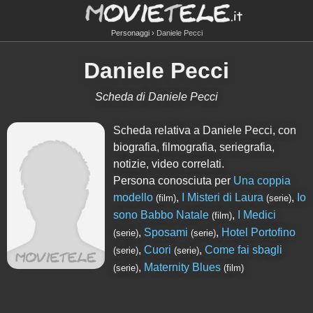
Personaggi
Daniele Pecci
Daniele Pecci
Scheda di Daniele Pecci
Scheda relativa a Daniele Pecci, con
biografia, filmografia, seriegrafia,
notizie, video correlati.
Persona conosciuta per
Una coppia
modello
,
I Misteri di Laura
,
Io
(film)
(serie)
sono Babbo Natale
,
I Medici
(film)
,
Sposami
,
Hotel Portofino
(serie)
(serie)
,
Cuori
,
Come fai sbagli
(serie)
(serie)
,
Maternity Blues
(serie)
(film)