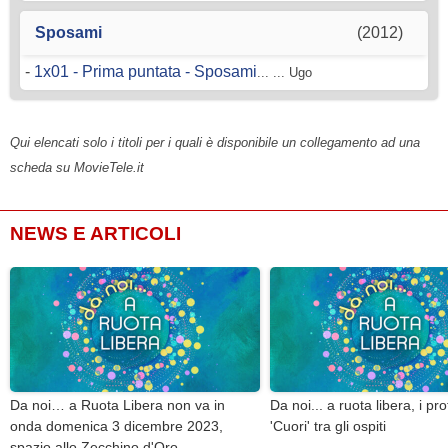
Sposami
(2012)
-
1x01 - Prima puntata - Sposami
... ... Ugo
Qui elencati solo i titoli per i quali è disponibile un collegamento ad una
scheda su MovieTele.it
NEWS E ARTICOLI
Da noi… a Ruota Libera non va in
Da noi... a ruota libera, i pro
onda domenica 3 dicembre 2023,
'Cuori' tra gli ospiti
spazio allo Zecchino d'Oro