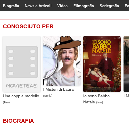
Biografia
News a Articoli
Video
Filmografia
Seriegrafia
Fo
CONOSCIUTO PER
I Misteri di Laura
Una coppia modello
Io sono Babbo
I M
(serie)
Natale
(film)
(film)
BIOGRAFIA