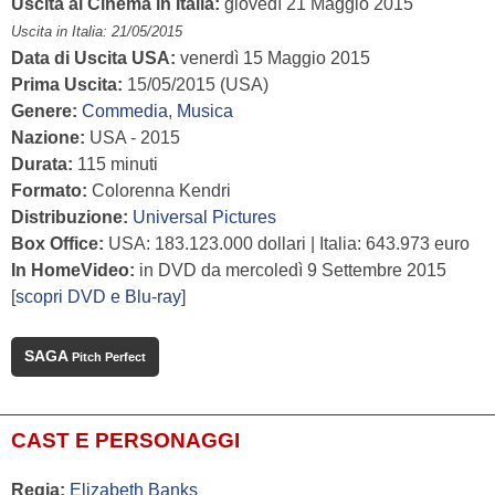
Uscita al Cinema in Italia:
giovedì 21 Maggio 2015
Uscita in Italia: 21/05/2015
Data di Uscita USA:
venerdì 15 Maggio 2015
Prima Uscita:
15/05/2015 (USA)
Genere:
Commedia
,
Musica
Nazione:
USA - 2015
Durata:
115 minuti
Formato:
Colorenna Kendri
Distribuzione:
Universal Pictures
Box Office:
USA: 183.123.000 dollari | Italia: 643.973 euro
In HomeVideo:
in DVD da mercoledì 9 Settembre 2015
[
scopri DVD e Blu-ray
]
SAGA
Pitch Perfect
CAST E PERSONAGGI
Regia:
Elizabeth Banks