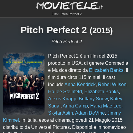
Film
Pitch Perfect 2
Pitch Perfect 2
(
2015
)
Pitch Perfect 2
Pitch Perfect 2 è un film del 2015
prodotto in USA, di genere Commedia
e Musica diretto da
Elizabeth Banks
. Il
film dura circa
115
minuti. Il cast
include
Anna Kendrick
,
Rebel Wilson
,
Hailee Steinfeld
,
Elizabeth Banks
,
Alexis Knapp
,
Brittany Snow
,
Katey
Sagal
,
Anna Camp
,
Hana Mae Lee
,
Skylar Astin
,
Adam DeVine
,
Jimmy
Kimmel
. In Italia, esce al cinema giovedì 21 Maggio 2015
distribuito da Universal Pictures. Disponibile in homevideo