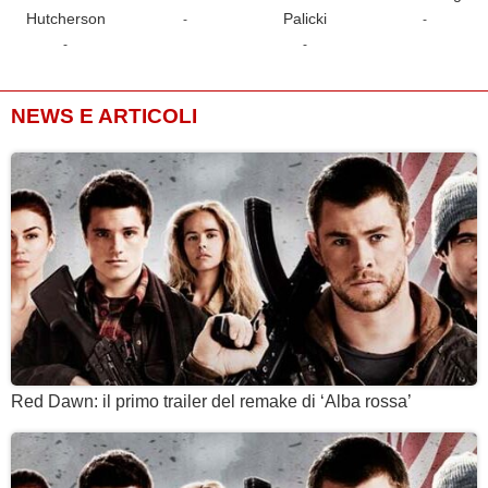
Hutcherson
Palicki
-
-
-
-
NEWS E ARTICOLI
Red Dawn: il primo trailer del remake di ‘Alba rossa’