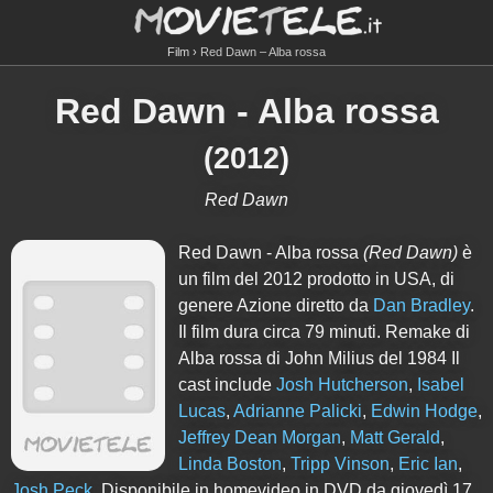
Film
Red Dawn – Alba rossa
Red Dawn - Alba rossa
(
2012
)
Red Dawn
Red Dawn - Alba rossa
(Red Dawn)
è
un film del 2012 prodotto in USA, di
genere Azione diretto da
Dan Bradley
.
Il film dura circa
79
minuti. Remake di
Alba rossa di John Milius del 1984 Il
cast include
Josh Hutcherson
,
Isabel
Lucas
,
Adrianne Palicki
,
Edwin Hodge
,
Jeffrey Dean Morgan
,
Matt Gerald
,
Linda Boston
,
Tripp Vinson
,
Eric Ian
,
Josh Peck
. Disponibile in homevideo in DVD da giovedì 17