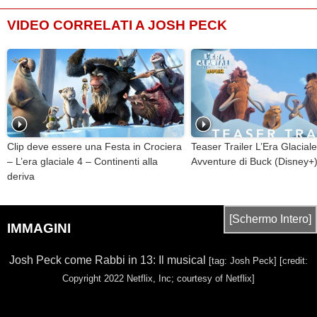
VIDEO CORRELATI A JOSH PECK
Clip deve essere una Festa in Crociera
Teaser Trailer L’Era Glaciale
– L’era glaciale 4 – Continenti alla
Avventure di Buck (Disney+
deriva
[Schermo Intero]
IMMAGINI
Josh Peck come Rabbi in 13: Il musical
[tag: Josh Peck]
[credit:
Copyright 2022 Netflix, Inc; courtesy of Netflix]