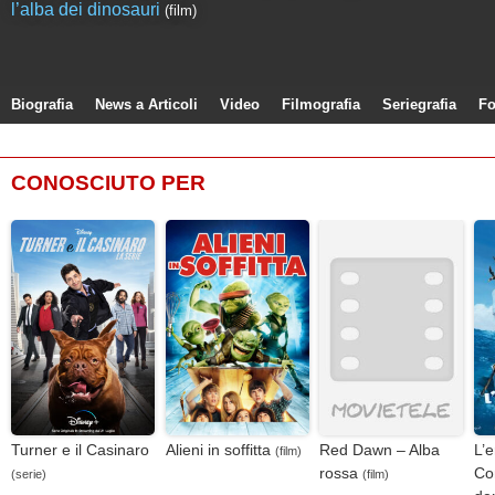
l’alba dei dinosauri
(film)
Biografia
News a Articoli
Video
Filmografia
Seriegrafia
Fo
CONOSCIUTO PER
Turner e il Casinaro
Alieni in soffitta
Red Dawn – Alba
L’e
(film)
rossa
Con
(serie)
(film)