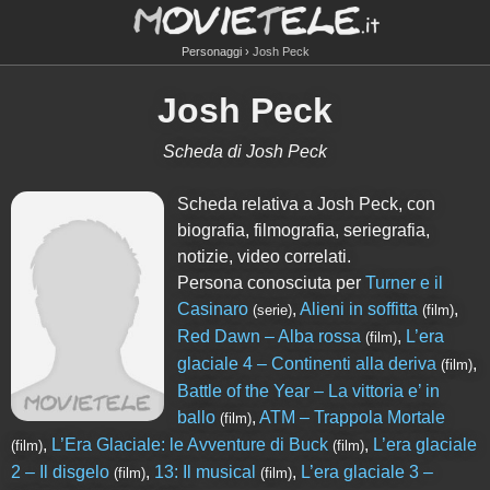
Personaggi
Josh Peck
Josh Peck
Scheda di Josh Peck
Scheda relativa a Josh Peck, con
biografia, filmografia, seriegrafia,
notizie, video correlati.
Persona conosciuta per
Turner e il
Casinaro
,
Alieni in soffitta
,
(serie)
(film)
Red Dawn – Alba rossa
,
L’era
(film)
glaciale 4 – Continenti alla deriva
,
(film)
Battle of the Year – La vittoria e’ in
ballo
,
ATM – Trappola Mortale
(film)
,
L’Era Glaciale: le Avventure di Buck
,
L’era glaciale
(film)
(film)
2 – Il disgelo
,
13: Il musical
,
L’era glaciale 3 –
(film)
(film)