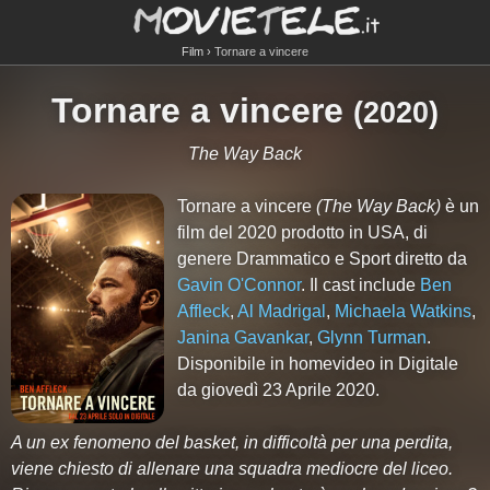
Film
Tornare a vincere
Tornare a vincere
(
2020
)
The Way Back
Tornare a vincere
(The Way Back)
è un
film del 2020 prodotto in USA, di
genere Drammatico e Sport diretto da
Gavin O'Connor
. Il cast include
Ben
Affleck
,
Al Madrigal
,
Michaela Watkins
,
Janina Gavankar
,
Glynn Turman
.
Disponibile in homevideo in Digitale
da giovedì 23 Aprile 2020.
A un ex fenomeno del basket, in difficoltà per una perdita,
viene chiesto di allenare una squadra mediocre del liceo.