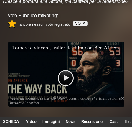
Riesce a portarla alla vittoria, ma basterà per la redenzione?
Voto Pubblico mtRating:
VOTA
ancora nessun voto registrato
SCHEDA
Video
Immagini
News
Recensione
Cast
Ext