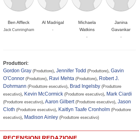
Ben Affleck
Al Madrigal
Michaela
Janina
Watkins
Gavankar
Jack Cunningham
-
-
-
Produttori:
Gordon Gray
,
Jennifer Todd
,
Gavin
(Produttore)
(Produttore)
O'Connor
,
Ravi Mehta
,
Robert J.
(Produttore)
(Produttore)
Dohrmann
,
Brad Ingelsby
(Produttore esecutivo)
(Produttore
,
Kevin McCormick
,
Mark Ciardi
esecutivo)
(Produttore esecutivo)
,
Aaron Gilbert
,
Jason
(Produttore esecutivo)
(Produttore esecutivo)
Cloth
,
Kaitlyn Taafe Cronholm
(Produttore esecutivo)
(Produttore
,
Madison Ainley
esecutivo)
(Produttore esecutivo)
RECENSIONI REDAZIONE