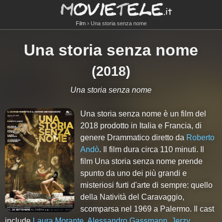
Film
Una storia senza nome
Una storia senza nome
(
2018
)
Una storia senza nome
Una storia senza nome è un film del
2018 prodotto in Italia e Francia, di
genere Drammatico diretto da
Roberto
Andò
. Il film dura circa
110
minuti. Il
film Una storia senza nome prende
spunto da uno dei più grandi e
misteriosi furti d'arte di sempre: quello
della Natività del Caravaggio,
scomparsa nel 1969 a Palermo. Il cast
include
Laura Morante
,
Alessandro Gassmann
,
Jerzy