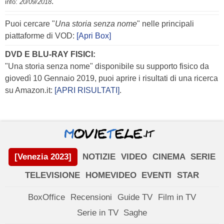
.
info:
20/09/2018
Puoi cercare "
Una storia senza nome
" nelle principali
piattaforme di VOD:
[Apri Box]
DVD E BLU-RAY FISICI:
"Una storia senza nome" disponibile su supporto fisico da
giovedì 10 Gennaio 2019, puoi aprire i risultati di una ricerca
su Amazon.it:
[APRI RISULTATI]
.
[Venezia 2023]
NOTIZIE
VIDEO
CINEMA
SERIE
TELEVISIONE
HOMEVIDEO
EVENTI
STAR
BoxOffice
Recensioni
Guide TV
Film in TV
Serie in TV
Saghe