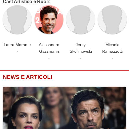
Cast Artistico e Ruoli:
Laura Morante
Alessandro
Jerzy
Micaela
Gassmann
Skolimowski
Ramazzotti
-
-
-
-
NEWS E ARTICOLI