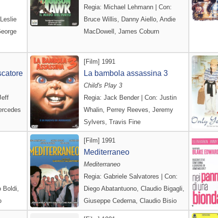
Regia: Michael Lehmann | Con:
Leslie
Bruce Willis, Danny Aiello, Andie
George
MacDowell, James Coburn
[Film] 1991
scatore
La bambola assassina 3
Child's Play 3
Jeff
Regia: Jack Bender | Con: Justin
ercedes
Whalin, Perrey Reeves, Jeremy
Sylvers, Travis Fine
[Film] 1991
Mediterraneo
Mediterraneo
Regia: Gabriele Salvatores | Con:
 Boldi,
Diego Abatantuono, Claudio Bigagli,
o
Giuseppe Cederna, Claudio Bisio