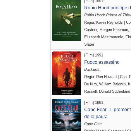
[Film] 1991
Robin Hood principe de
Robin Hood: Prince of Thie
Regia: Kevin Reynolds | Co
Costner, Morgan Freeman,
Elizabeth Mastrantonio, Chr
Slater
[Film] 1991
Fuoco assassino
Backdraft
Regia: Ron Howard | Con: 
De Niro, William Baldwin, K
Russell, Donald Sutherland
[Film] 1991
Cape Fear - Il promont
della paura
Cape Fear