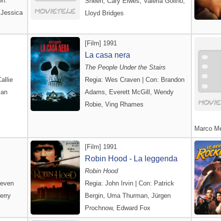
on:
Sheen, Cary Elwes, Valeria Golino,
 Jessica
Lloyd Bridges
[Film] 1991
La casa nera
The People Under the Stairs
allie
Regia: Wes Craven | Con: Brandon
san
Adams, Everett McGill, Wendy
Robie, Ving Rhames
Marco Me
[Film] 1991
Robin Hood - La leggenda
Robin Hood
teven
Regia: John Irvin | Con: Patrick
erry
Bergin, Uma Thurman, Jürgen
Prochnow, Edward Fox