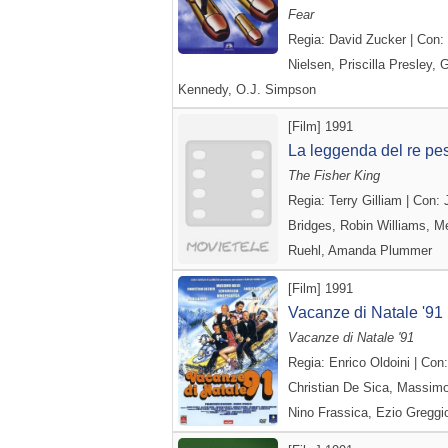
Fear
Regia: David Zucker | Con: 
Nielsen, Priscilla Presley, 
Kennedy, O.J. Simpson
[Film] 1991
La leggenda del re pe
The Fisher King
Regia: Terry Gilliam | Con: 
Bridges, Robin Williams, M
Ruehl, Amanda Plummer
[Film] 1991
Vacanze di Natale '91
Vacanze di Natale '91
Regia: Enrico Oldoini | Con:
Christian De Sica, Massimo
Nino Frassica, Ezio Greggi