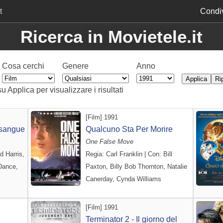
t
Condiv
Ricerca in Movietele.it
Cosa cerchi
Genere
Anno
su Applica per visualizzare i risultati
[Film] 1991
 sangue
Qualcuno Sta Per Morire
One False Move
d Harris,
Regia: Carl Franklin | Con: Bill
Dance,
Paxton, Billy Bob Thornton, Natalie
Canerday, Cynda Williams
[Film] 1991
Terminator 2 - Il giorno del