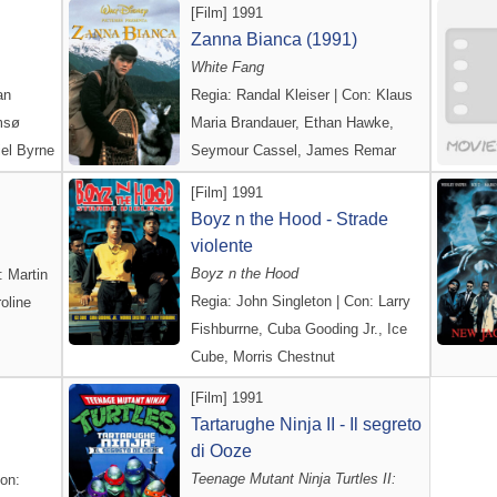
[Film] 1991
Zanna Bianca (1991)
White Fang
an
Regia: Randal Kleiser | Con: Klaus
msø
Maria Brandauer, Ethan Hawke,
el Byrne
Seymour Cassel, James Remar
[Film] 1991
Boyz n the Hood - Strade
violente
Boyz n the Hood
 Martin
Regia: John Singleton | Con: Larry
oline
Fishburrne, Cuba Gooding Jr., Ice
Cube, Morris Chestnut
[Film] 1991
Tartarughe Ninja II - Il segreto
di Ooze
Teenage Mutant Ninja Turtles II:
on: