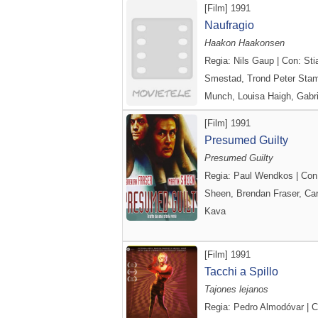
[Film] 1991
Naufragio
Haakon Haakonsen
Regia: Nils Gaup | Con: Sti
Smestad, Trond Peter Sta
Munch, Louisa Haigh, Gabri
[Film] 1991
Presumed Guilty
Presumed Guilty
Regia: Paul Wendkos | Con:
Sheen, Brendan Fraser, Car
Kava
[Film] 1991
Tacchi a Spillo
Tajones lejanos
Regia: Pedro Almodóvar | C