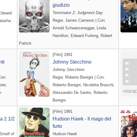
giudizio
Terminator 2: Judgment Day
 Edward
Regia: James Cameron | Con:
atasha
Arnold Schwarzenegger, Linda
Hamilton, Edward Furlong, Robert
Patrick
[Film] 1991
nti
Johnny Stecchino
Johnny Stecchino
Con:
Regia: Roberto Benigni | Con:
ter,
Roberto Benigni, Nicoletta Braschi,
n
Alessandro De Santis, Roberto
Benigni
[Film] 1991
a 2 1/2
Hudson Hawk - Il mago del
furto
Smell of
Hudson Hawk