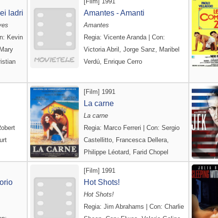
[Film] 1991
i ladri
Amantes - Amanti
ves
Amantes
n: Kevin
Regia: Vicente Aranda | Con:
 Mary
Victoria Abril, Jorge Sanz, Maribel
istian
Verdú, Enrique Cerro
[Film] 1991
La carne
La carne
Robert
Regia: Marco Ferreri | Con: Sergio
urt
Castellitto, Francesca Dellera,
Philippe Léotard, Farid Chopel
[Film] 1991
orio
Hot Shots!
Hot Shots!
Regia: Jim Abrahams | Con: Charlie