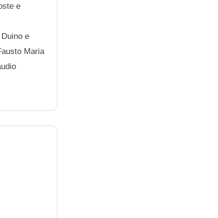
oste e
 Duino e
 Fausto Maria
audio