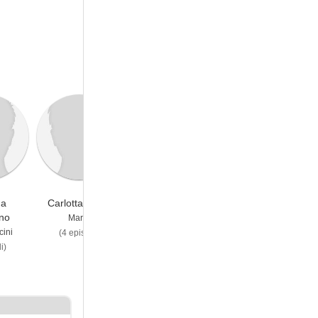
na
Carlotta Natoli
Thomas Trabacchi
Mario Sgueglia
ino
Maria
Giovanni
Franco Pirani
ini
(4 episodi)
(4 episodi)
(4 episodi)
i)