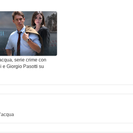
...
Katjia Moznich
...
Umberto Ronchetti
...
Sergio Camisa
...
Davide De Luca
...
Nina Ronchetti
...
Sara Liverani
l’acqua, serie crime con
...
Giorgia Bressan
 e Giorgio Pasotti su
...
Giulia Liverani
...
Tommaso
...
Beatrice Trevisan
...
Luca Liverani
ll’acqua