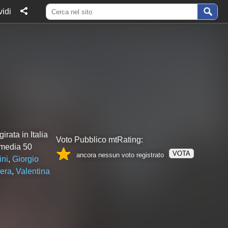
idi
rata in Italia
Voto Pubblico mtRating:
 media 50
VOTA
ancora nessun voto registrato
ini
,
Giorgio
era
,
Valentina