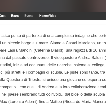
Cast
Extra
Eventi
HomeVideo
tico punto di partenza di una complessa indagine che porter
e di un piccolo borgo sul mare. Siamo a Castel Marciano, un tr
re Laura Mancini (Caterina Biasol), una ragazza di 16 anni f
onna dal passato controverso. Il vicequestore Andrea Baldini 
ttadini, inizia ad occuparsi delle ricerche insieme al collega
ci più stretti e i compagni di scuola. Le piste sono tante, tra 
dalla Questura di Trieste, si unisce una giovane ed esperta c
incompatibili con quelli di Andrea e la loro collaborazione sem
 e nel paese sembrano tutti coinvolti…dal bidello della scuola
 Max (Lorenzo Adorni) fino a Matteo (Riccardo Maria Manera),