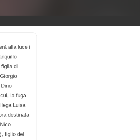
à alla luce i
anquillo
iglia di
(Giorgio
, Dino
cui, la fuga
ollega Luisa
bra destinata
 Nico
 figlio del