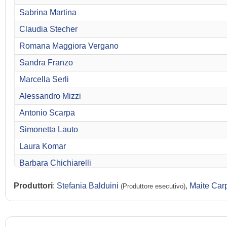
Sabrina Martina
Claudia Stecher
Romana Maggiora Vergano
Sandra Franzo
Marcella Serli
Alessandro Mizzi
Antonio Scarpa
Simonetta Lauto
Laura Komar
Barbara Chichiarelli
Stefano Pesce
Produttori
:
Stefania Balduini
,
Maite Car
(Produttore esecutivo)
Alessandro Cremona
Giulio Maria Corso