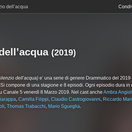
nzio dell’acqua
Condiv
 dell’acqua
(2019)
 silenzio dell'acqua)
e' una serie di genere Drammatico del 2019 gi
. Si compone di
una
stagione e
8
episodi. Ogni episodio dura in
a su Canale 5 venerdì 8 Marzo 2019. Nel cast anche
Ambra Angiol
iarappa
,
Camilla Filippi
,
Claudio Castrogiovanni
,
Riccardo Man
oli
,
Thomas Trabacchi
,
Mario Sgueglia
.