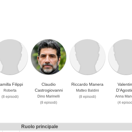
amilla Filippi
Claudio
Riccardo Manera
Valenti
Castrogiovanni
D'Agost
Roberta
Matteo Baldini
Dino Marinelli
Anna Manc
(8 episodi)
(8 episodi)
(8 episodi)
(4 episod
Ruolo principale