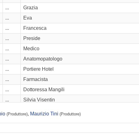
...
Grazia
...
Eva
...
Francesca
...
Preside
...
Medico
...
Anatomopatologo
...
Portiere Hotel
...
Farmacista
...
Dottoressa Mangili
...
Silvia Visentin
...
Elio Moras
pio
,
Maurizio Tini
(Produttore)
(Produttore)
...
Salvatore Liverani
...
Rocco Liverani