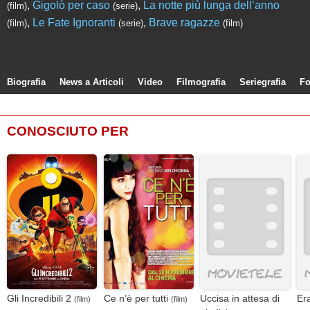
,
Gigolò per caso
,
La notte più lunga dell’anno
(film)
(serie)
,
Le Fate Ignoranti
,
Brave ragazze
(film)
(serie)
(film)
Biografia
News a Articoli
Video
Filmografia
Seriegrafia
Fo
CONOSCIUTO PER
Gli Incredibili 2
Ce n’è per tutti
Uccisa in attesa di
Era
(film)
(film)