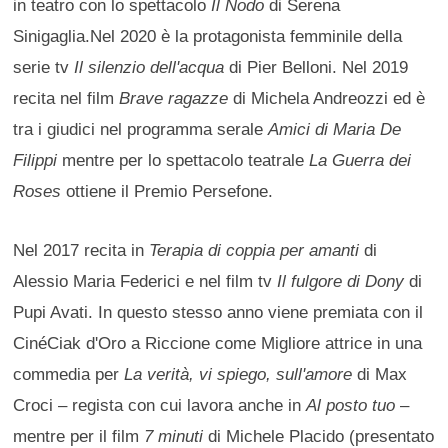
in teatro con lo spettacolo
Il Nodo
di Serena
Sinigaglia.Nel 2020 è la protagonista femminile della
serie tv
Il silenzio dell'acqua
di Pier Belloni. Nel 2019
recita nel film
Brave ragazze
di Michela Andreozzi ed è
tra i giudici nel programma serale
Amici di Maria De
Filippi
mentre per lo spettacolo teatrale
La Guerra dei
Roses
ottiene il Premio Persefone.
Nel 2017 recita in
Terapia di coppia per amanti
di
Alessio Maria Federici e nel film tv
Il fulgore di Dony
di
Pupi Avati. In questo stesso anno viene premiata con il
CinéCiak d'Oro a Riccione come Migliore attrice in una
commedia per
La verità, vi spiego, sull'amore
di Max
Croci – regista con cui lavora anche in
Al posto tuo
–
mentre per il film
7 minuti
di Michele Placido (presentato