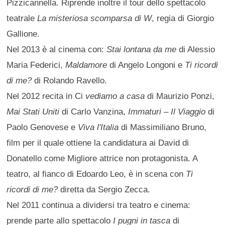
Pizzicannella. Riprende inoltre il tour dello spettacolo
teatrale
La misteriosa scomparsa di W
, regia di Giorgio
Gallione.
Nel 2013 è al cinema con:
Stai lontana da me
di Alessio
Maria Federici,
Maldamore
di Angelo Longoni e
Ti ricordi
di me?
di Rolando Ravello.
Nel 2012 recita in Ci
vediamo a casa
di Maurizio Ponzi,
Mai Stati Uniti
di Carlo Vanzina,
Immaturi – Il Viaggio
di
Paolo Genovese e
Viva l'Italia
di Massimiliano Bruno,
film per il quale ottiene la candidatura ai David di
Donatello come Migliore attrice non protagonista. A
teatro, al fianco di Edoardo Leo, è in scena con
Ti
ricordi di me?
diretta da Sergio Zecca.
Nel 2011 continua a dividersi tra teatro e cinema:
prende parte allo spettacolo
I pugni in tasca
di