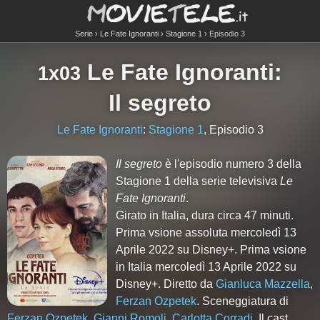
Serie
Le Fate Ignoranti
Stagione 1
Episodio 3
Le Fate Ignoranti
:
1x03
Il segreto
Le Fate Ignoranti
:
Stagione 1
, Episodio 3
Il segreto
è l'episodio numero
3
della
Stagione
1
della serie televisiva
Le
Fate Ignoranti
.
Girato in Italia, dura circa 47 minuti.
Prima vsione assoluta mercoledì 13
Aprile 2022 su Disney+. Prima vsione
in Italia mercoledì 13 Aprile 2022 su
Disney+. Diretto da
Gianluca Mazzella
,
Ferzan Ozpetek
. Sceneggiatura di
Ferzan Ozpetek
,
Gianni Romoli
,
Carlotta Corradi
. Il cast