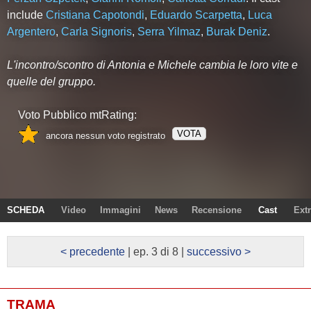
include
Cristiana Capotondi
,
Eduardo Scarpetta
,
Luca
Argentero
,
Carla Signoris
,
Serra Yilmaz
,
Burak Deniz
.
L'incontro/scontro di Antonia e Michele cambia le loro vite e
quelle del gruppo.
Voto Pubblico mtRating:
VOTA
ancora nessun voto registrato
SCHEDA
Video
Immagini
News
Recensione
Cast
Ext
< precedente
| ep. 3 di 8 |
successivo >
TRAMA