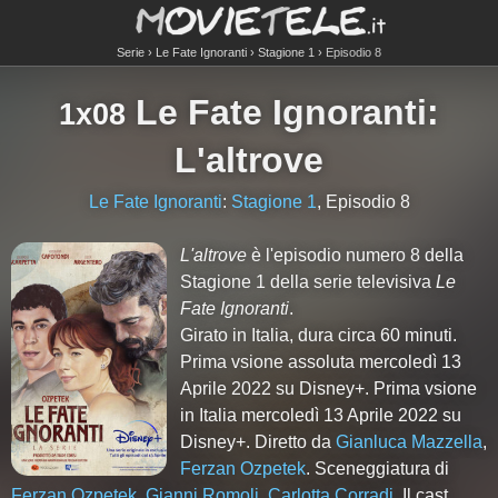
Serie
Le Fate Ignoranti
Stagione 1
Episodio 8
Le Fate Ignoranti
:
1x08
L'altrove
Le Fate Ignoranti
:
Stagione 1
, Episodio 8
L'altrove
è l'episodio numero
8
della
Stagione
1
della serie televisiva
Le
Fate Ignoranti
.
Girato in Italia, dura circa 60 minuti.
Prima vsione assoluta mercoledì 13
Aprile 2022 su Disney+. Prima vsione
in Italia mercoledì 13 Aprile 2022 su
Disney+. Diretto da
Gianluca Mazzella
,
Ferzan Ozpetek
. Sceneggiatura di
Ferzan Ozpetek
,
Gianni Romoli
,
Carlotta Corradi
. Il cast