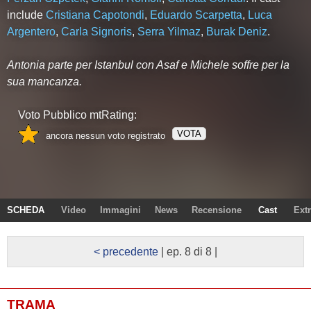
include
Cristiana Capotondi
,
Eduardo Scarpetta
,
Luca
Argentero
,
Carla Signoris
,
Serra Yilmaz
,
Burak Deniz
.
Antonia parte per Istanbul con Asaf e Michele soffre per la
sua mancanza.
Voto Pubblico mtRating:
VOTA
ancora nessun voto registrato
SCHEDA
Video
Immagini
News
Recensione
Cast
Ext
< precedente
| ep. 8 di 8 |
TRAMA