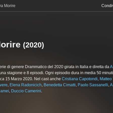
Da Morire
Condiv
orire
(2020)
rie di genere Drammatico del 2020 girata in Italia e diretta da
A
una
stagione e
8
episodi. Ogni episodio dura in media 50 minuti. 
ica 15 Marzo 2020. Nel cast anche
Cristiana Capotondi
,
Matteo 
vere
,
Elena Radonicich
,
Benedetta Cimatti
,
Paolo Sassanelli
,
A
iamei
,
Duccio Camerini
.