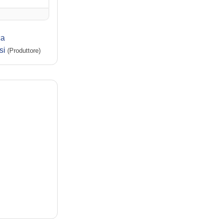
ca
si
(Produttore)