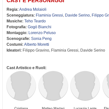
CAST E PERSONAGGI
Regia:
Andrea Molaioli
Sceneggiatura:
Flaminia Gressi
,
Davide Serino
,
Filippo G
Musiche:
Teho Teardo
Fotografia:
Gogò Bianchi
Montaggio:
Lorenzo Peluso
Scenografie:
Sonia Peng
Costumi:
Alberto Moretti
Ideatori:
Filippo Gravino, Flaminia Gressi, Davide Serino
Cast Artistico e Ruoli:
Cristiana
Matteo Martari
Lucrezia Lante
Ele