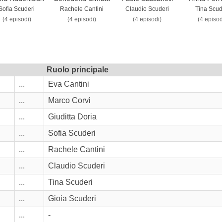
Sofia Scuderi
Rachele Cantini
Claudio Scuderi
Tina Scud
(4 episodi)
(4 episodi)
(4 episodi)
(4 episod
Ruolo principale
...
Eva Cantini
...
Marco Corvi
...
Giuditta Doria
...
Sofia Scuderi
...
Rachele Cantini
...
Claudio Scuderi
...
Tina Scuderi
...
Gioia Scuderi
...
-