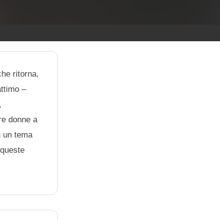
he ritorna,
attimo –
,
tre donne a
su un tema
 queste