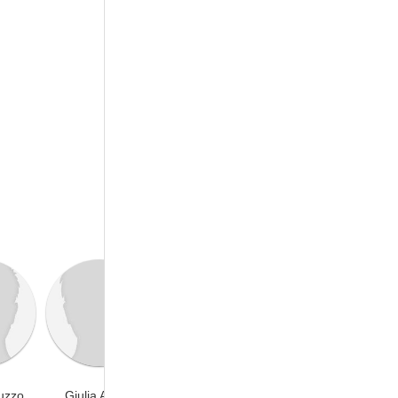
uzzo
Giulia Arena
Lorenzo Ciamei
Duccio Camerini