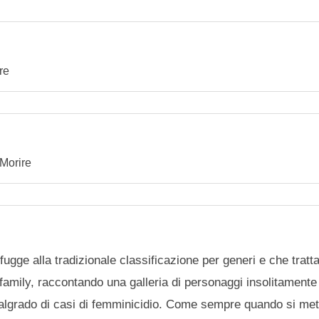
...
Maria
...
Avvocato Micalin
...
Giulio
re
 Morire
ugge alla tradizionale classificazione per generi e che tratta
family, raccontando una galleria di personaggi insolitamente 
 malgrado di casi di femminicidio. Come sempre quando si met