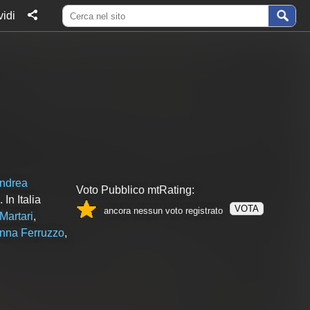
idi
ndrea
Voto Pubblico mtRating:
In Italia
VOTA
ancora nessun voto registrato
Martari
,
nna Ferruzzo
,