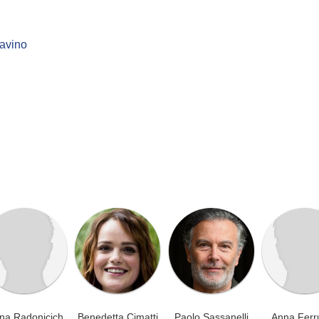
ravino
na Radonicich
Benedetta Cimatti
Paolo Sassanelli
Anna Ferr