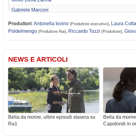
Gabriele Marconi
Giulia Petrini
Produttori
:
Antonella Iovino
,
Laura Cott
(Produttore esecutivo)
Thomas Santu
Poldelmengo
,
Riccardo Tozzi
,
Giova
(Produttore Rai)
(Produttore)
Jason Prempeh
Chiara Protani
NEWS E ARTICOLI
Federico Rosati
Giovanni Scognamiglio
Luca Seta
Andrea Vasone
Simone Ciampi
Leda Kreider
Bella da morire, ultimi episodi stasera su
Bella da morire
Fabio Balesso
Ra1
Capotondi in o
Mihaela Dorlan