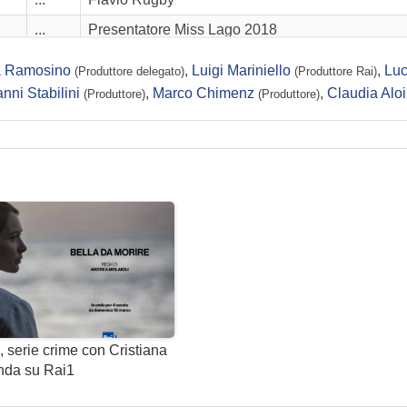
...
Presentatore Miss Lago 2018
...
Claudia Sub
a Ramosino
,
Luigi Mariniello
,
Lu
(Produttore delegato)
(Produttore Rai)
...
Istruttore Apnea
nni Stabilini
,
Marco Chimenz
,
Claudia Aloi
(Produttore)
(Produttore)
...
Amir
...
Giorgia
...
Alberto Rugby
...
Agente biondo
...
Guido Branciamani
...
Avvocato Frattini
...
Cristiano
...
Linda
, serie crime con Cristiana
...
Prof. Luigi Agneto
nda su Rai1
...
Miriam