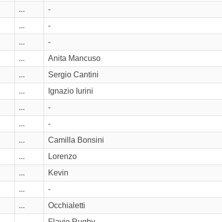
...
-
...
-
...
-
...
Anita Mancuso
...
Sergio Cantini
...
Ignazio Iurini
...
-
...
-
...
Camilla Bonsini
...
Lorenzo
...
Kevin
...
-
...
Occhialetti
...
Flavio Rugby