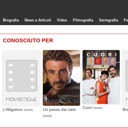
Biografia
News a Articoli
Video
Filmografia
Seriegrafia
Fo
CONOSCIUTO PER
Cuori
(serie)
L’Alligatore
Un passo dal cielo
Br
(serie)
(serie)