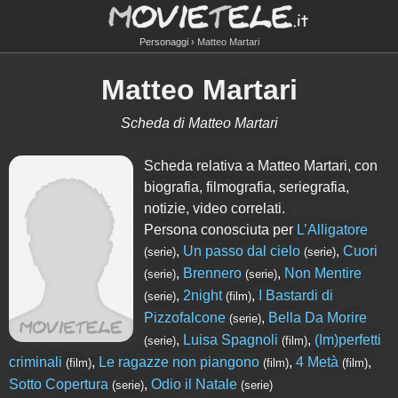
Personaggi
Matteo Martari
Matteo Martari
Scheda di Matteo Martari
Scheda relativa a Matteo Martari, con
biografia, filmografia, seriegrafia,
notizie, video correlati.
Persona conosciuta per
L’Alligatore
,
Un passo dal cielo
,
Cuori
(serie)
(serie)
,
Brennero
,
Non Mentire
(serie)
(serie)
,
2night
,
I Bastardi di
(serie)
(film)
Pizzofalcone
,
Bella Da Morire
(serie)
,
Luisa Spagnoli
,
(Im)perfetti
(serie)
(film)
criminali
,
Le ragazze non piangono
,
4 Metà
,
(film)
(film)
(film)
Sotto Copertura
,
Odio il Natale
(serie)
(serie)