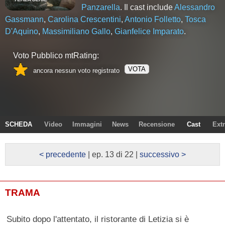
Panzarella
. Il cast include
Alessandro
Gassmann
,
Carolina Crescentini
,
Antonio Folletto
,
Tosca
D'Aquino
,
Massimiliano Gallo
,
Gianfelice Imparato
.
Voto Pubblico mtRating:
VOTA
ancora nessun voto registrato
SCHEDA
Video
Immagini
News
Recensione
Cast
Ext
< precedente
| ep. 13 di 22 |
successivo >
TRAMA
Subito dopo l'attentato, il ristorante di Letizia si è