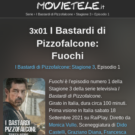
Serie
I Bastardi di Pizzofalcone
Stagione 3
Episodio 1
I Bastardi di
3x01
Pizzofalcone
:
Fuochi
I Bastardi di Pizzofalcone
:
Stagione 3
, Episodio 1
Fuochi
è l'episodio numero
1
della
Stagione
3
della serie televisiva
I
Bastardi di Pizzofalcone
.
Girato in Italia, dura circa 100 minuti.
Prima vsione in Italia sabato 18
Settembre 2021 su RaiPlay. Diretto da
Monica Vullo
. Sceneggiatura di
Dido
Castelli
,
Graziano Diana
,
Francesca